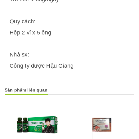
Quy cách:
Hộp 2 vỉ x 5 ống
Nhà sx:
Công ty dược Hậu Giang
Sản phẩm liên quan
Mua hàng
Mua hàng
Mua