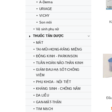
A-Derma
URIAGE
VICHY
K
Son môi
Vệ sinh phụ nữ
THUỐC TÂN DƯỢC
MẮT
TAI-MŨI-HỌNG-RĂNG MIỆNG
ĐỘNG KINH - PARKINSON
TUẦN HOÀN NÃO-THẦN KINH
Mua hàng
Mua hàng
GIẢM ĐAU-HẠ SỐT-CHỐNG
VIÊM
PHỤ KHOA - NỘI TIẾT
KHÁNG SINH - CHỐNG NẤM
DA LIỄU
Đầu
GAN-MẬT-THẬN
TIM MẠCH