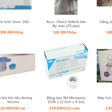
im luồn Vivon 18G
Accu- Check Softclix kim
Găng ta
lấy máu (25 que)
350.000₫/hộp
100.000₫/hộp
100
Mua hàng
 bút thử tiểu đường
Băng keo 3M Micropore
Máy hút 
Terumo
1530-1 (2.5cm x 9.1m)
110.000₫/30 cái
270.000₫/12 cuộn
1.6