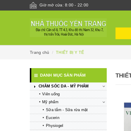
Giờ mở cửa: 8:00 - 22:00
Trang chủ
THIẾT BỊ Y TẾ
THIẾT
DANH MỤC SẢN PHẨM
CHĂM SÓC DA - MỸ PHẨM
Viên uống
Mỹ phẩm
Sữa tắm - Sữa rửa mặt
Eucerin
Mua hàng
Mua hàng
Physiogel