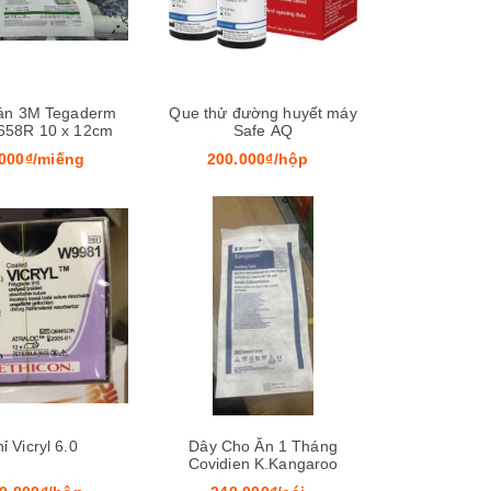
án 3M Tegaderm
Que thử đường huyết máy
658R 10 x 12cm
Safe AQ
000₫/miếng
200.000₫/hộp
Xem nhanh
Xem nhanh
ỉ Vicryl 6.0
Dây Cho Ăn 1 Tháng
Covidien K.Kangaroo