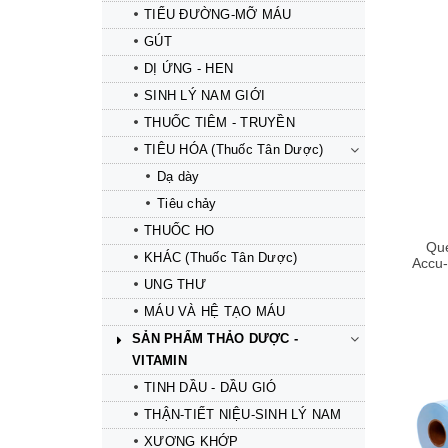
TIỂU ĐƯỜNG-MỠ MÁU
GÚT
DỊ ỨNG - HEN
SINH LÝ NAM GIỚI
Mua hàng
Mua hàng
THUỐC TIÊM - TRUYỀN
TIÊU HÓA (Thuốc Tân Dược)
Dạ dày
Tiêu chảy
THUỐC HO
Qu
KHÁC (Thuốc Tân Dược)
Accu-
UNG THƯ
MÁU VÀ HỆ TẠO MÁU
SẢN PHẨM THẢO DƯỢC -
VITAMIN
TINH DẦU - DẦU GIÓ
THẬN-TIẾT NIỆU-SINH LÝ NAM
Mua hàng
Mua hàng
XƯƠNG KHỚP