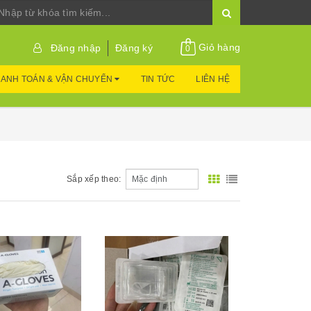
Giỏ hàng
Đăng nhập
Đăng ký
0
ANH TOÁN & VẬN CHUYỂN
TIN TỨC
LIÊN HỆ
Sắp xếp theo:
Xem nhanh
Xem nhanh