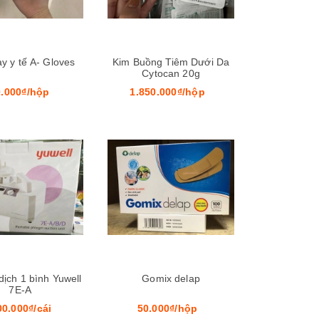
y y tế A- Gloves
Kim Buồng Tiêm Dưới Da
Cytocan 20g
.000₫/hộp
1.850.000₫/hộp
Xem nhanh
Xem nhanh
dịch 1 bình Yuwell
Gomix delap
7E-A
00.000₫/cái
50.000₫/hộp