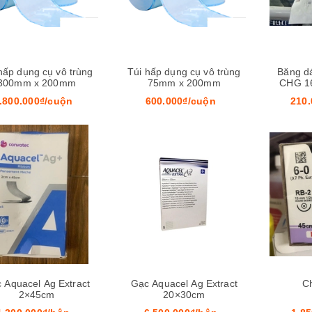
hấp dụng cụ vô trùng
Túi hấp dụng cụ vô trùng
Băng d
300mm x 200mm
75mm x 200mm
CHG 1
.800.000₫/cuộn
600.000₫/cuộn
210.
Mua hàng
 Aquacel Ag Extract
Gạc Aquacel Ag Extract
Ch
2×45cm
20×30cm