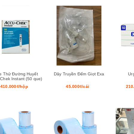
Mua hàng
e Thử Đường Huyết
Dây Truyền Đếm Giọt Exa
Ur
Chek Instant (50 que)
410.000₫/hộp
45.000₫/cái
210
Mua hàng