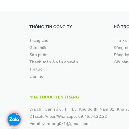
THÔNG TIN CÔNG TY
HỖ TR
Trang chủ
Tìm kiế
Giới thiệu
Đăng n
Sản phẩm
Đăng k
Thanh toán & vận chuyển
Giỏ hàn
Tin tức
Liên hệ
NHÀ THUỐC YẾN TRANG
Địa chỉ:
Căn số 8, TT 4.3, Khu đô thị Nam 32, Khu 7, 
ĐT/Zalo/Viber/Whatsapp:
09.46.34.22.22
Email:
yentrang031@gmail.com