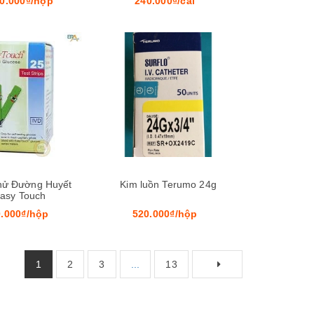
50.000₫/hộp
240.000₫/cái
Xem nhanh
Xem nhanh
hử Đường Huyết
Kim luồn Terumo 24g
asy Touch
.000₫/hộp
520.000₫/hộp
1
2
3
...
13