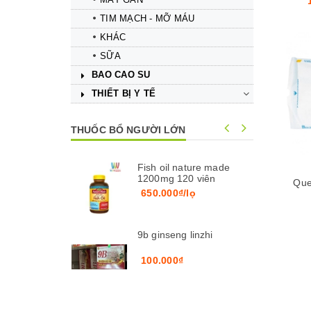
TIM MẠCH - MỠ MÁU
KHÁC
SỮA
BAO CAO SU
Mua hàng
Mua hàng
THIẾT BỊ Y TẾ
THUỐC BỔ NGƯỜI LỚN
Fish oil nature made
1200mg 120 viên
Que
650.000₫/lọ
9b ginseng linzhi
100.000₫