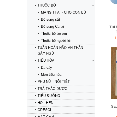
THUỐC BỔ
MANG THAI - CHO CON BÚ
Bổ sung sắt
Bổ sung Canxi
Túi 
Thuốc bổ trẻ em
1
Thuốc bổ người lớn
TUẦN HOÀN NÃO-AN THẦN-
GÂY NGỦ
TIÊU HÓA
Dạ dày
Mua hàng
Mua hàng
Men tiêu hóa
PHỤ NỮ - NỘI TIẾT
TRÀ THẢO DƯỢC
TIỂU ĐƯỜNG
HO - HEN
Gạc
ORESOL
MÁT GAN