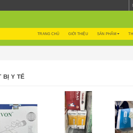
TRANG CHỦ
GIỚI THIỆU
SẢN PHẨM
TH
 BỊ Y TẾ
Mua hàng