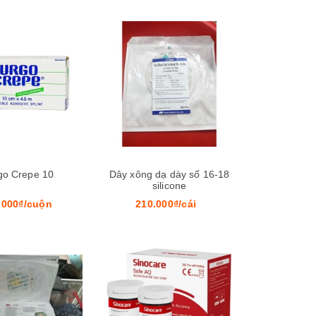
Xem nhanh
Xem nhanh
go Crepe 10
Dây xông dạ dày số 16-18
silicone
.000₫/cuộn
210.000₫/cái
Xem nhanh
Xem nhanh