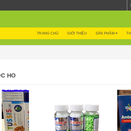
TRANG CHỦ
GIỚI THIỆU
SẢN PHẨM
TH
ỐC HO
Mua hàng