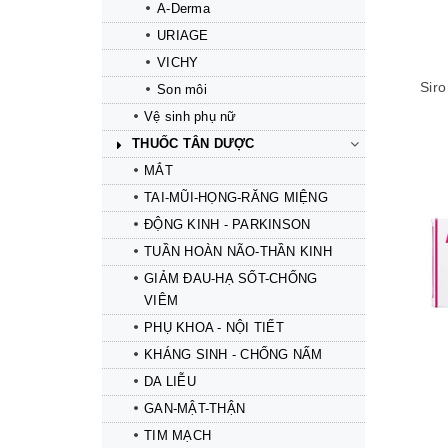
A-Derma
URIAGE
VICHY
Sir
Son môi
Vệ sinh phụ nữ
THUỐC TÂN DƯỢC
MẮT
TAI-MŨI-HỌNG-RĂNG MIỆNG
ĐỘNG KINH - PARKINSON
TUẦN HOÀN NÃO-THẦN KINH
Mua hàng
Mua hàng
GIẢM ĐAU-HẠ SỐT-CHỐNG
VIÊM
PHỤ KHOA - NỘI TIẾT
KHÁNG SINH - CHỐNG NẤM
DA LIỄU
GAN-MẬT-THẬN
TIM MẠCH