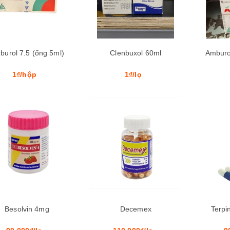
burol 7.5 (ống 5ml)
Clenbuxol 60ml
Amburo
1₫/hộp
1₫/lọ
Mua hàng
Besolvin 4mg
Decemex
Terpi