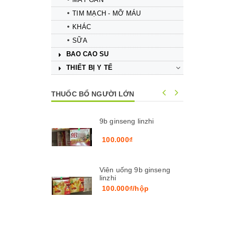
TIM MẠCH - MỠ MÁU
KHÁC
SỮA
BAO CAO SU
Mua hàng
Mua hàng
THIẾT BỊ Y TẾ
THUỐC BỔ NGƯỜI LỚN
9b ginseng linzhi
100.000₫
Viên uống 9b ginseng
linzhi
100.000₫/hộp