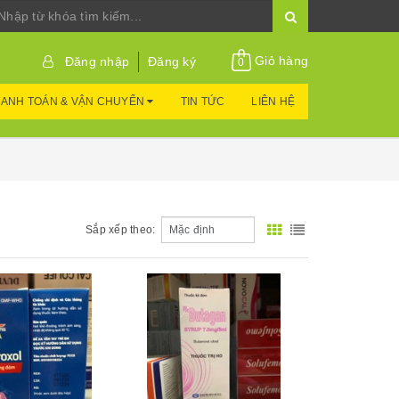
Giỏ hàng
Đăng nhập
Đăng ký
0
ANH TOÁN & VẬN CHUYỂN
TIN TỨC
LIÊN HỆ
Sắp xếp theo:
Xem nhanh
Xem nhanh