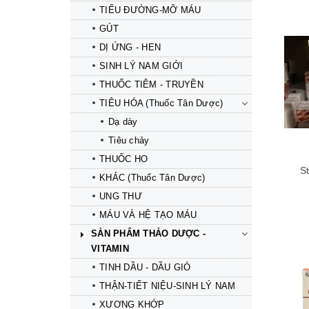
TIỂU ĐƯỜNG-MỠ MÁU
GÚT
DỊ ỨNG - HEN
SINH LÝ NAM GIỚI
Mua hàng
Mua hàng
THUỐC TIÊM - TRUYỀN
TIÊU HÓA (Thuốc Tân Dược)
Dạ dày
Tiêu chảy
THUỐC HO
S
KHÁC (Thuốc Tân Dược)
UNG THƯ
MÁU VÀ HỆ TẠO MÁU
SẢN PHẨM THẢO DƯỢC -
VITAMIN
TINH DẦU - DẦU GIÓ
THẬN-TIẾT NIỆU-SINH LÝ NAM
Mua hàng
Mua hàng
XƯƠNG KHỚP