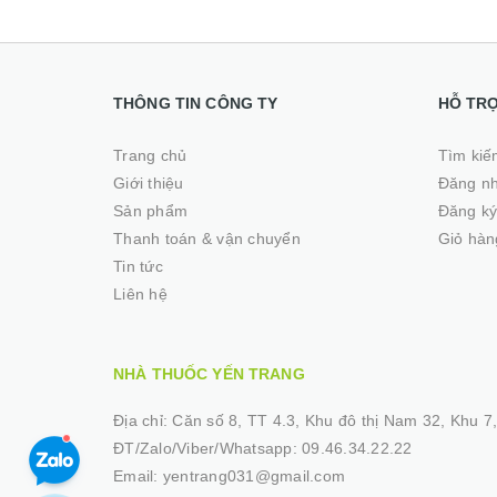
THÔNG TIN CÔNG TY
HỖ TR
Trang chủ
Tìm kiế
Giới thiệu
Đăng n
Sản phẩm
Đăng k
Thanh toán & vận chuyển
Giỏ hàn
Tin tức
Liên hệ
NHÀ THUỐC YẾN TRANG
Địa chỉ:
Căn số 8, TT 4.3, Khu đô thị Nam 32, Khu 7, 
ĐT/Zalo/Viber/Whatsapp:
09.46.34.22.22
Email:
yentrang031@gmail.com