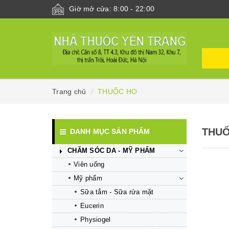
Giờ mở cửa: 8:00 - 22:00
Trang chủ
THUỐC HO
THU
DANH MỤC SẢN PHẨM
CHĂM SÓC DA - MỸ PHẨM
Viên uống
Mỹ phẩm
Sữa tắm - Sữa rửa mặt
Eucerin
Mua hàng
Mua hàng
Physiogel