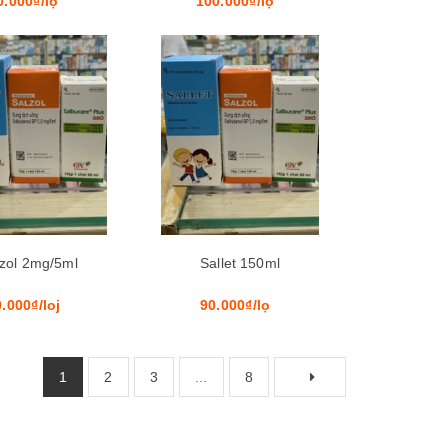
0.000₫/lọ
100.000₫/lọ
Xem nhanh
Xem nhanh
zol 2mg/5ml
Sallet 150ml
.000₫/loj
90.000₫/lọ
1
2
3
...
8