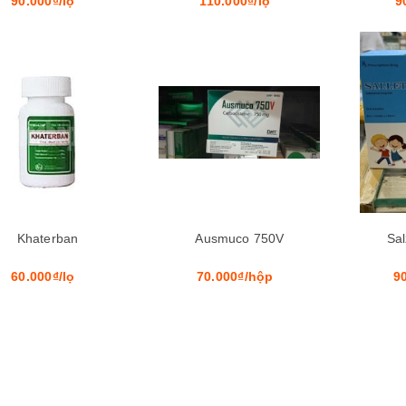
90.000₫/lọ
110.000₫/lọ
9
Mua hàng
B complex
Vitamin k 100mcg
puritan’s pride 100 viên
Khaterban
Ausmuco 750V
Sal
60.000₫/lọ
250.000₫/lọ
60.000₫/lọ
70.000₫/hộp
90
Vita glutamax
Magnesium b6 boston
650.000₫/lọ
100.000₫/hộp