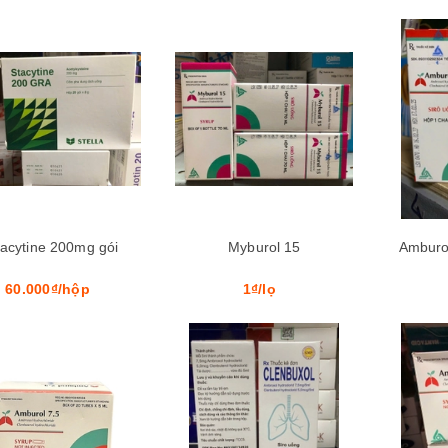
Mua hàng
tacytine 200mg gói
Myburol 15
Amburol
60.000₫/hộp
1₫/lọ
Mua hàng