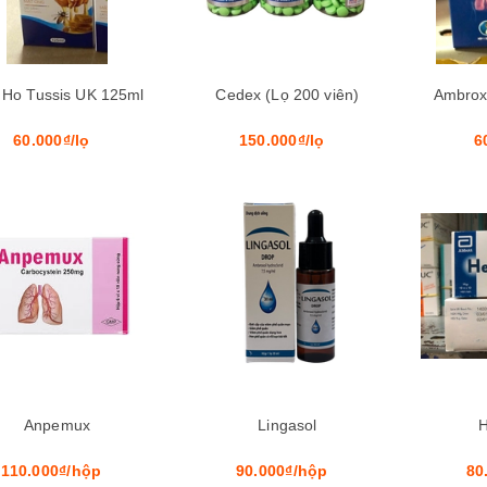
o Ho Tussis UK 125ml
Cedex (Lọ 200 viên)
Ambrox
60.000₫/lọ
150.000₫/lọ
6
Mua hàng
Anpemux
Lingasol
H
110.000₫/hộp
90.000₫/hộp
80