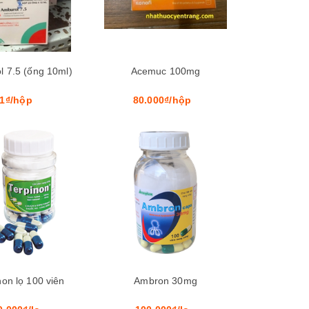
l 7.5 (ống 10ml)
Acemuc 100mg
1₫/hộp
80.000₫/hộp
Xem nhanh
Xem nhanh
non lọ 100 viên
Ambron 30mg