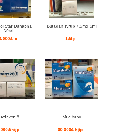
ol Star Danapha
Butagan syrup 7.5mg/5ml
60ml
0.000₫/lọ
1₫/lọ
Xem nhanh
Xem nhanh
exinvon 8
Mucibaby
.000₫/hộp
60.000₫/hộp