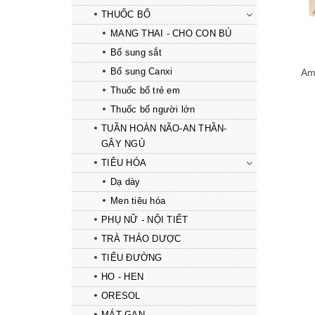
THUỐC BỔ
MANG THAI - CHO CON BÚ
Bổ sung sắt
Bổ sung Canxi
Am
Thuốc bổ trẻ em
Thuốc bổ người lớn
TUẦN HOÀN NÃO-AN THẦN-
GÂY NGỦ
TIÊU HÓA
Dạ dày
Mua hàng
Mua hàng
Men tiêu hóa
PHỤ NỮ - NỘI TIẾT
TRÀ THẢO DƯỢC
TIỂU ĐƯỜNG
HO - HEN
ORESOL
MÁT GAN