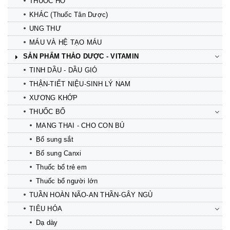
THUỐC HO
KHÁC (Thuốc Tân Dược)
UNG THƯ
MÁU VÀ HỆ TẠO MÁU
SẢN PHẨM THẢO DƯỢC - VITAMIN
TINH DẦU - DẦU GIÓ
THẬN-TIẾT NIỆU-SINH LÝ NAM
XƯƠNG KHỚP
THUỐC BỔ
MANG THAI - CHO CON BÚ
Bổ sung sắt
Bổ sung Canxi
Thuốc bổ trẻ em
Thuốc bổ người lớn
TUẦN HOÀN NÃO-AN THẦN-GÂY NGỦ
TIÊU HÓA
Dạ dày