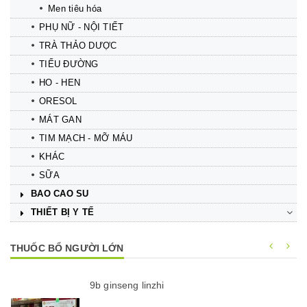
Men tiêu hóa
PHỤ NỮ - NỘI TIẾT
TRÀ THẢO DƯỢC
TIỂU ĐƯỜNG
HO - HEN
ORESOL
MÁT GAN
TIM MẠCH - MỠ MÁU
KHÁC
SỮA
BAO CAO SU
THIẾT BỊ Y TẾ
THUỐC BỔ NGƯỜI LỚN
9b ginseng linzhi