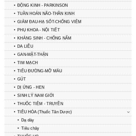
ĐỘNG KINH - PARKINSON
TUẦN HOÀN NÃO-THẦN KINH
GIẢM ĐAU-HẠ SỐT-CHỐNG VIÊM
PHỤ KHOA - NỘI TIẾT
KHÁNG SINH - CHỐNG NẤM
DA LIỄU
GAN-MẬT-THẬN
TIM MẠCH
TIỂU ĐƯỜNG-MỠ MÁU
GÚT
DỊ ỨNG - HEN
SINH LÝ NAM GIỚI
THUỐC TIÊM - TRUYỀN
TIÊU HÓA (Thuốc Tân Dược)
Dạ dày
Tiêu chảy