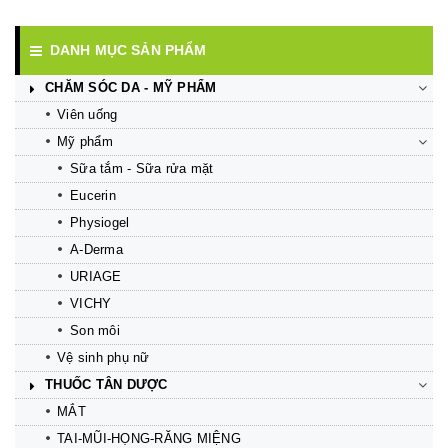
DANH MỤC SẢN PHẨM
CHĂM SÓC DA - MỸ PHẨM
Viên uống
Mỹ phẩm
Sữa tắm - Sữa rửa mặt
Eucerin
Physiogel
A-Derma
URIAGE
VICHY
Son môi
Vệ sinh phụ nữ
THUỐC TÂN DƯỢC
MẮT
TAI-MŨI-HỌNG-RĂNG MIỆNG