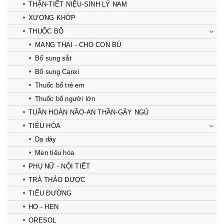
THẬN-TIẾT NIỆU-SINH LÝ NAM
XƯƠNG KHỚP
THUỐC BỔ
MANG THAI - CHO CON BÚ
Bổ sung sắt
Bổ sung Canxi
Thuốc bổ trẻ em
Thuốc bổ người lớn
TUẦN HOÀN NÃO-AN THẦN-GÂY NGỦ
TIÊU HÓA
Dạ dày
Men tiêu hóa
PHỤ NỮ - NỘI TIẾT
TRÀ THẢO DƯỢC
TIỂU ĐƯỜNG
HO - HEN
ORESOL