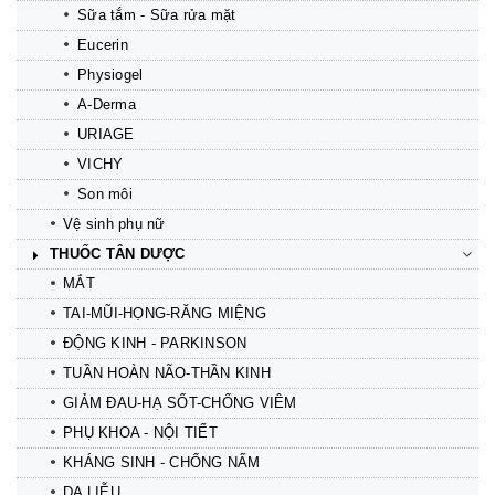
Sữa tắm - Sữa rửa mặt
Eucerin
Physiogel
A-Derma
URIAGE
VICHY
Son môi
Vệ sinh phụ nữ
THUỐC TÂN DƯỢC
MẮT
TAI-MŨI-HỌNG-RĂNG MIỆNG
ĐỘNG KINH - PARKINSON
TUẦN HOÀN NÃO-THẦN KINH
GIẢM ĐAU-HẠ SỐT-CHỐNG VIÊM
PHỤ KHOA - NỘI TIẾT
KHÁNG SINH - CHỐNG NẤM
DA LIỄU