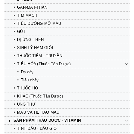
GAN-MẬT-THẬN
TIM MẠCH
TIỂU ĐƯỜNG-MỠ MÁU
GÚT
DỊ ỨNG - HEN
SINH LÝ NAM GIỚI
THUỐC TIÊM - TRUYỀN
TIÊU HÓA (Thuốc Tân Dược)
Dạ dày
Tiêu chảy
THUỐC HO
KHÁC (Thuốc Tân Dược)
UNG THƯ
MÁU VÀ HỆ TẠO MÁU
SẢN PHẨM THẢO DƯỢC - VITAMIN
TINH DẦU - DẦU GIÓ