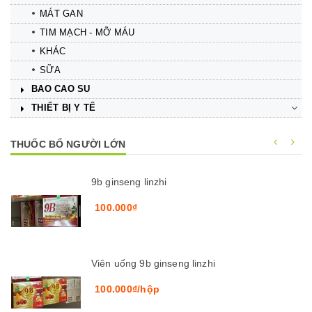
MÁT GAN
TIM MẠCH - MỠ MÁU
KHÁC
SỮA
BAO CAO SU
THIẾT BỊ Y TẾ
THUỐC BỔ NGƯỜI LỚN
9b ginseng linzhi
100.000₫
Viên uống 9b ginseng linzhi
100.000₫/hộp