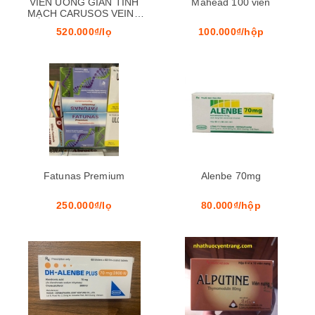
VIÊN UỐNG GIÃN TĨNH
Mahead 100 viên
MẠCH CARUSOS VEINS
CLEAR 60 viên
520.000₫/lọ
100.000₫/hộp
Fatunas Premium
Alenbe 70mg
250.000₫/lọ
80.000₫/hộp