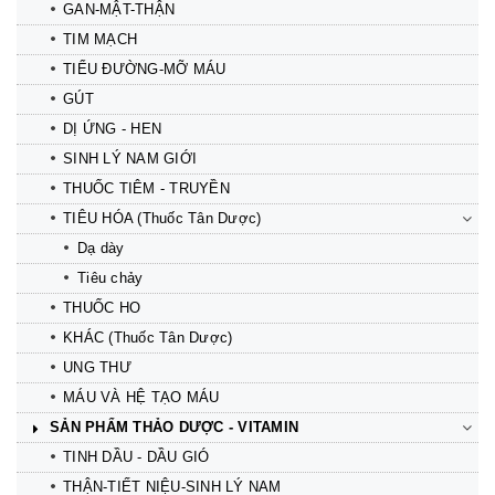
GAN-MẬT-THẬN
TIM MẠCH
TIỂU ĐƯỜNG-MỠ MÁU
GÚT
DỊ ỨNG - HEN
SINH LÝ NAM GIỚI
THUỐC TIÊM - TRUYỀN
TIÊU HÓA (Thuốc Tân Dược)
Dạ dày
Tiêu chảy
THUỐC HO
KHÁC (Thuốc Tân Dược)
UNG THƯ
MÁU VÀ HỆ TẠO MÁU
SẢN PHẨM THẢO DƯỢC - VITAMIN
TINH DẦU - DẦU GIÓ
THẬN-TIẾT NIỆU-SINH LÝ NAM