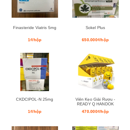
Finasteride Viatris 5mg
Sokel Plus
1₫/hộp
650.000₫/hộp
CKDCIPOL-N 25mg
Viên Kẹo Giải Rượu -
READY Q HANDOK
1₫/hộp
470.000₫/hộp