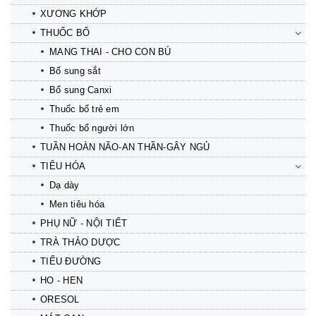
XƯƠNG KHỚP
THUỐC BỔ
MANG THAI - CHO CON BÚ
Bổ sung sắt
Bổ sung Canxi
Thuốc bổ trẻ em
Thuốc bổ người lớn
TUẦN HOÀN NÃO-AN THẦN-GÂY NGỦ
TIÊU HÓA
Dạ dày
Men tiêu hóa
PHỤ NỮ - NỘI TIẾT
TRÀ THẢO DƯỢC
TIỂU ĐƯỜNG
HO - HEN
ORESOL