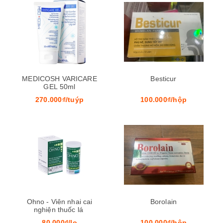
MEDICOSH VARICARE
Besticur
GEL 50ml
270.000₫/tuýp
100.000₫/hộp
Ohno - Viên nhai cai
Borolain
nghiện thuốc lá
80.000₫/lọ
100.000₫/hộp