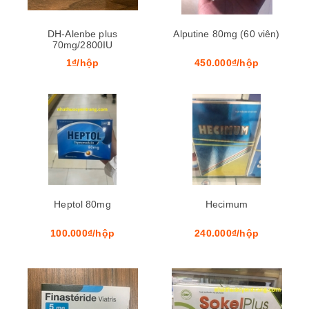
DH-Alenbe plus
Alputine 80mg (60 viên)
70mg/2800IU
1₫/hộp
450.000₫/hộp
Heptol 80mg
Hecimum
100.000₫/hộp
240.000₫/hộp