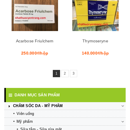
Acarbose Friulchem
Thymoseryne
250.000₫/hộp
140.000₫/hộp
1
2
3
DANH MỤC SẢN PHẨM
CHĂM SÓC DA - MỸ PHẨM
Viên uống
Mỹ phẩm
Sữa tắm - Sữa rửa mặt