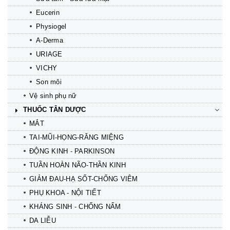
Eucerin
Physiogel
A-Derma
URIAGE
VICHY
Son môi
Vệ sinh phụ nữ
THUỐC TÂN DƯỢC
MẮT
TAI-MŨI-HỌNG-RĂNG MIỆNG
ĐỘNG KINH - PARKINSON
TUẦN HOÀN NÃO-THẦN KINH
GIẢM ĐAU-HẠ SỐT-CHỐNG VIÊM
PHỤ KHOA - NỘI TIẾT
KHÁNG SINH - CHỐNG NẤM
DA LIỄU