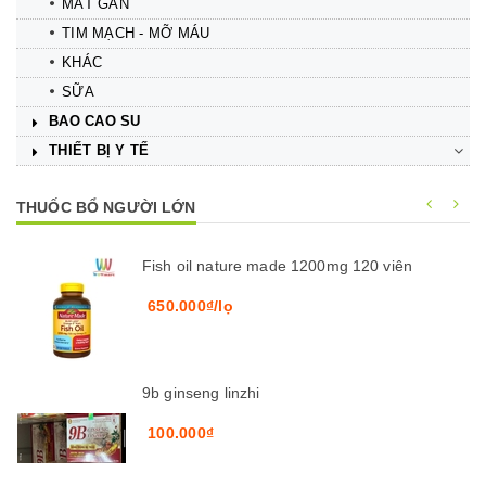
MÁT GAN
TIM MẠCH - MỠ MÁU
KHÁC
SỮA
BAO CAO SU
THIẾT BỊ Y TẾ
THUỐC BỔ NGƯỜI LỚN
Fish oil nature made 1200mg 120 viên
650.000₫/lọ
9b ginseng linzhi
100.000₫