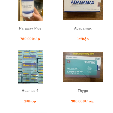
Paraway Plus
Abagamax
780.000₫/lọ
1₫/hộp
Heantos 4
Thygo
1₫/hộp
380.000₫/hộp