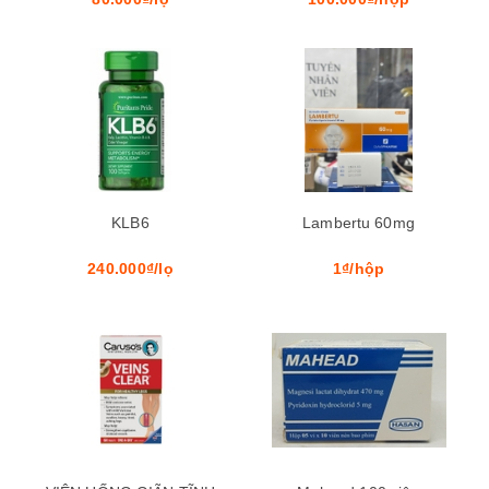
KLB6
Lambertu 60mg
240.000₫/lọ
1₫/hộp