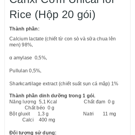
Rice (Hộp 20 gói)
Thành phần:
Calcium lactate (chiết từ con sò và sữa chua lên
men) 98%,
α amylase 0,5%,
Pullulan 0,5%,
Sharkcartilage extract (chiết suất sụn cá mập) 1%
Thành phần dinh dưỡng trong 1 gói.
Năng lượng 5,1 Kcal Chất đạm 0 g
Chất béo 0 g
Bột gluxit 1,3 g Natri 11 mg
Calci 400 mg
Đối tượng sử dụng: