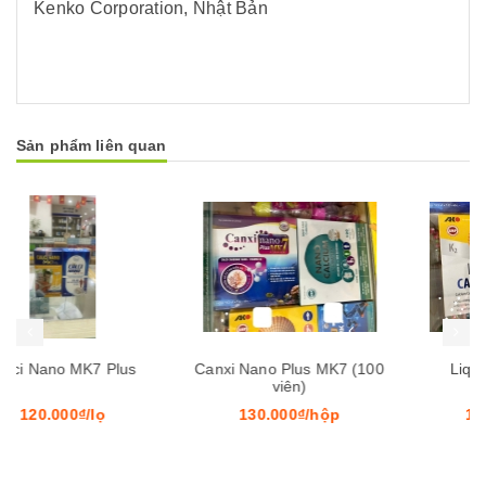
Kenko Corporation, Nhật Bản
Sản phẩm liên quan
Mua hàng
Mua hàng
Mua
Canxi Nano Plus MK7 (100
Liquid Calcium+D3
viên)
Akophar
130.000₫/hộp
130.000₫/hộp