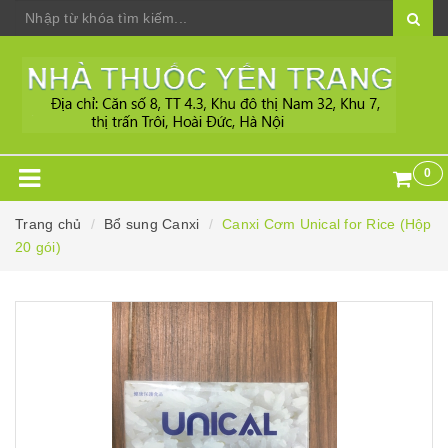
0
Trang chủ
Bổ sung Canxi
Canxi Cơm Unical for Rice (Hộp
20 gói)