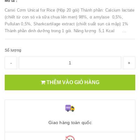
Mô tả :
Canxi Cơm Unical for Rice (Hộp 20 gói) Thành phần: Calcium lactate
(chiết từ con sò và sữa chua lên men) 98%, α amylase 0,5%,
Pullulan 0,5%, Sharkcartilage extract (chiết suất sụn cá mập) 1%
Thành phần dinh dưỡng trong 1 gói. Năng lượng 5,1 Kcal ...
Số lượng
-
+
THÊM VÀO GIỎ HÀNG
Giao hàng toàn quốc