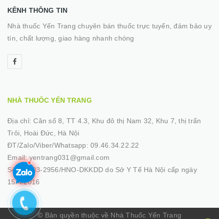
KÊNH THÔNG TIN
Nhà thuốc Yến Trang chuyên bán thuốc trực tuyến, đảm bảo uy
tín, chất lượng, giao hàng nhanh chóng
NHÀ THUỐC YẾN TRANG
Địa chỉ:
Căn số 8, TT 4.3, Khu đô thị Nam 32, Khu 7, thị trấn
Trôi, Hoài Đức, Hà Nội
ĐT/Zalo/Viber/Whatsapp:
09.46.34.22.22
Email:
yentrang031@gmail.com
Số GP:
03-2956/HNO-DKKDD do Sở Y Tế Hà Nội cấp ngày
15/4/2016
© Bản quyền thuộc về Nhà Thuốc Yến Trang