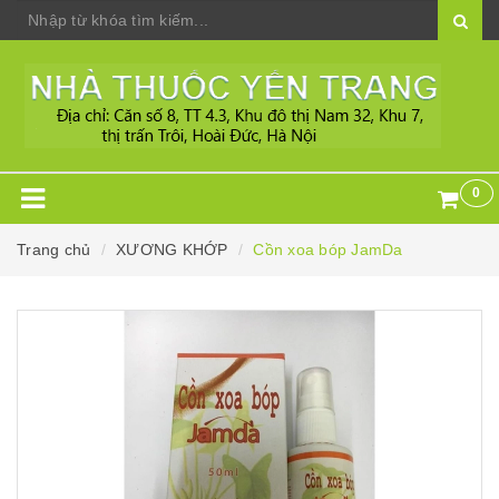
0
Trang chủ
XƯƠNG KHỚP
Cồn xoa bóp JamDa