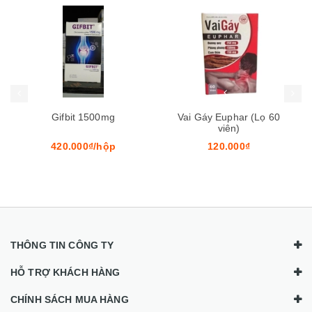
Mua hàng
Mua hàng
Mua
Gifbit 1500mg
Vai Gáy Euphar (Lọ 60
viên)
420.000₫/hộp
120.000₫
THÔNG TIN CÔNG TY
HỖ TRỢ KHÁCH HÀNG
CHÍNH SÁCH MUA HÀNG