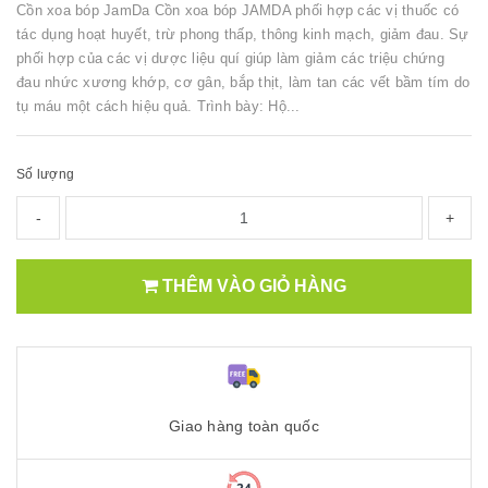
Cồn xoa bóp JamDa Cồn xoa bóp JAMDA phối hợp các vị thuốc có
tác dụng hoạt huyết, trừ phong thấp, thông kinh mạch, giảm đau. Sự
phối hợp của các vị dược liệu quí giúp làm giảm các triệu chứng
đau nhức xương khớp, cơ gân, bắp thịt, làm tan các vết bầm tím do
tụ máu một cách hiệu quả. Trình bày: Hộ...
Số lượng
-
+
THÊM VÀO GIỎ HÀNG
Giao hàng toàn quốc