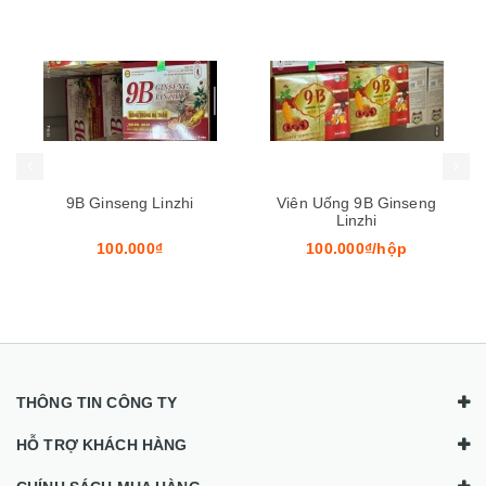
Mua hàng
Mua hàng
Mua
Viên Uống 9B Ginseng
B Complex
Linzhi
100.000₫/hộp
60.000₫/lọ
THÔNG TIN CÔNG TY
HỖ TRỢ KHÁCH HÀNG