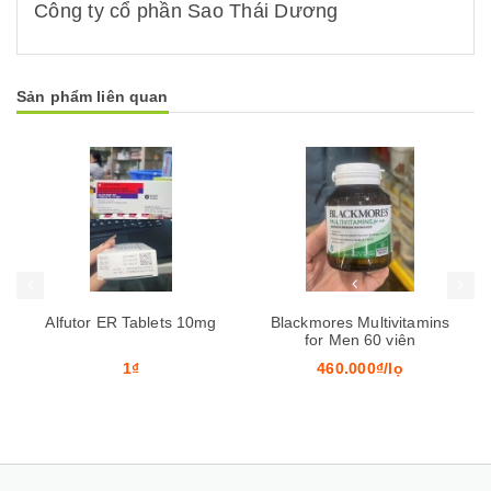
Công ty cổ phần Sao Thái Dương
Sản phẩm liên quan
Mua hàng
Mua hàng
Mua
Alfutor ER Tablets 10mg
Blackmores Multivitamins
for Men 60 viên
1₫
460.000₫/lọ