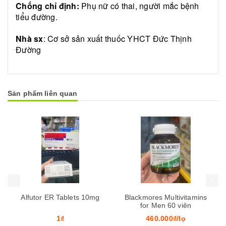
Chống chỉ định:
Phụ nữ có thai, người mắc bệnh
tiểu đường.
Nhà sx
: Cơ sở sản xuất thuốc YHCT Đức Thịnh
Đường
Sản phẩm liên quan
Mua hàng
Mua hàng
s 10mg
Blackmores Multivitamins
Best King
for Men 60 viên
460.000₫/lọ
1.600.000₫/hộp