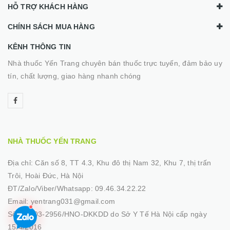
HỖ TRỢ KHÁCH HÀNG
CHÍNH SÁCH MUA HÀNG
KÊNH THÔNG TIN
Nhà thuốc Yến Trang chuyên bán thuốc trực tuyến, đảm bảo uy
tín, chất lượng, giao hàng nhanh chóng
NHÀ THUỐC YẾN TRANG
Địa chỉ:
Căn số 8, TT 4.3, Khu đô thị Nam 32, Khu 7, thị trấn
Trôi, Hoài Đức, Hà Nội
ĐT/Zalo/Viber/Whatsapp:
09.46.34.22.22
Email:
yentrang031@gmail.com
Số GP:
03-2956/HNO-DKKDD do Sở Y Tế Hà Nội cấp ngày
15/4/2016