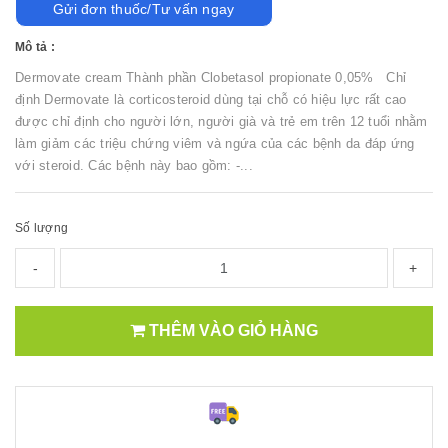
Gửi đơn thuốc/Tư vấn ngay
Mô tả :
Dermovate cream Thành phần Clobetasol propionate 0,05% Chỉ
định Dermovate là corticosteroid dùng tại chỗ có hiệu lực rất cao
được chỉ định cho người lớn, người già và trẻ em trên 12 tuổi nhằm
làm giảm các triệu chứng viêm và ngứa của các bệnh da đáp ứng
với steroid. Các bệnh này bao gồm: -...
Số lượng
-
+
THÊM VÀO GIỎ HÀNG