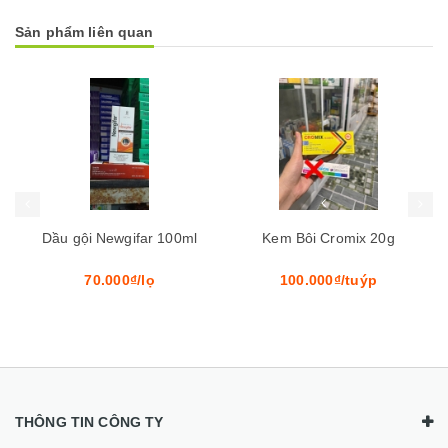
Sản phẩm liên quan
Mua hàng
Mua hàng
Mua
Dầu gội Newgifar 100ml
Kem Bôi Cromix 20g
70.000₫/lọ
100.000₫/tuýp
THÔNG TIN CÔNG TY