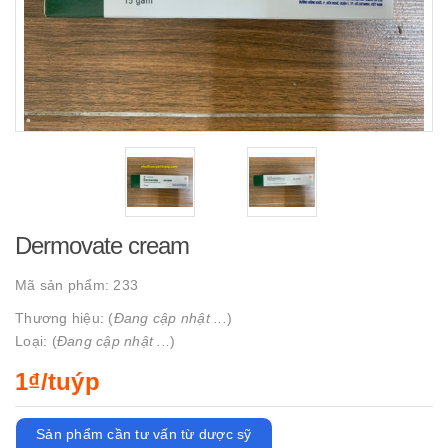
Dermovate cream
Mã sản phẩm:
233
Thương hiệu: (
Đang cập nhật ...
)
Loại: (
Đang cập nhật ...
)
1₫/tuýp
Sản phẩm cần tư vấn từ dược sỹ