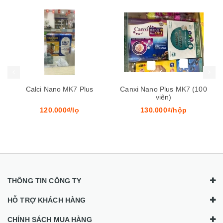
Mua hàng
Mua hàng
Mua
Canxi Nano Plus MK7 (100
Liquid Calcium+D3
viên)
Akophar
130.000₫/hộp
130.000₫/hộp
THÔNG TIN CÔNG TY
HỖ TRỢ KHÁCH HÀNG
CHÍNH SÁCH MUA HÀNG