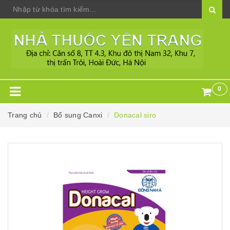
0
Trang chủ
Bổ sung Canxi
Donacal siro