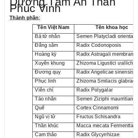
Dưỡng Tâm An Thần
Phúc Vinh
Thành phần
:
Tên Việt Nam
Tên khoa học
Bá tử nhân
Semen Platycladi orientals
Đẳng sâm
Radix Codonoposis
Hoàng kỳ
Radix Astragali membrana
Xuyên khung
Zhizoma Ligustici ưallichii
Đương quy
Radix Angelicae sinensis
Phục linh
Zhizoma Smilacis glabrae
Viễn chí
Radix Polygalar
Táo nhân
Semen Ziziphi maurritiana
Quế
Cortex Cinnamomi
Ngũ vị tử
Fructus Schisandra
Thần khúc
Macca mecata Fermentta
Cam thảo
Radix Glycyrrhizae