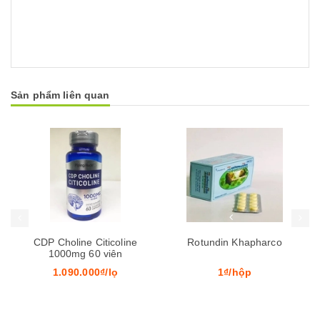
Sản phẩm liên quan
Mua hàng
Mua hàng
Mua
CDP Choline Citicoline
Rotundin Khapharco
1000mg 60 viên
1.090.000₫/lọ
1₫/hộp