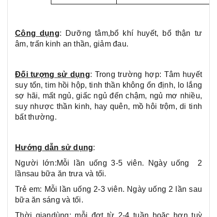
Công dụng
: Dưỡng tâm,bổ khí huyết, bổ thận tư
âm, trấn kinh an thần, giảm đau.
Đối tượng sử dụng
: Trong trường hợp: Tâm huyết
suy tổn, tim hồi hộp, tinh thần không ổn định, lo lắng
sợ hãi, mất ngủ, giấc ngủ đến chậm, ngủ mơ nhiều,
suy nhược thần kinh, hay quên, mồ hôi trộm, di tinh
bất thường.
Hướng dẫn sử dụng
:
Người lớn:Mỗi lần uống 3-5 viên. Ngày uống 2
lầnsau bữa ăn trưa và tối.
Trẻ em: Mỗi lần uống 2-3 viên. Ngày uống 2 lần sau
bữa ăn sáng và tối.
Thời giandùng: mỗi đợt từ 2-4 tuần hoặc hơn tuỳ