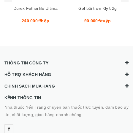
Gel bôi trơn Kly 82g
Hộp 12c Bao Cao Su
KIMIKO - Made In Japan -
Siêu Mỏng Không Mùi
90.000₫/tuýp
50.000₫/hộp
THÔNG TIN CÔNG TY
HỖ TRỢ KHÁCH HÀNG
CHÍNH SÁCH MUA HÀNG
KÊNH THÔNG TIN
Nhà thuốc Yến Trang chuyên bán thuốc trực tuyến, đảm bảo uy
tín, chất lượng, giao hàng nhanh chóng