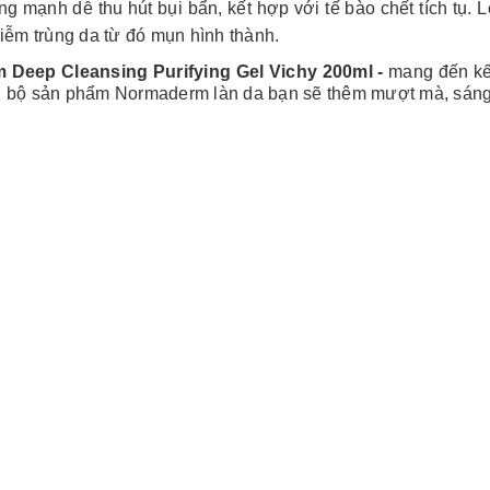
g mạnh dễ thu hút bụi bẩn, kết hợp với tế bào chết tích tụ. Lỗ
iễm trùng da từ đó mụn hình thành.
Deep Cleansing Purifying Gel Vichy 200ml -
mang đến kế
 bộ sản phẩm Normaderm làn da bạn sẽ thêm mượt mà, sáng k