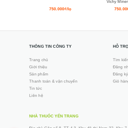
Vichy Mineral 89 50ml
PURETÉ THE
₫/lọ
750.000₫/lọ
460.000
THÔNG TIN CÔNG TY
HỖ TR
Trang chủ
Tìm kiế
Giới thiệu
Đăng n
Sản phẩm
Đăng k
Thanh toán & vận chuyển
Giỏ hàn
Tin tức
Liên hệ
NHÀ THUỐC YẾN TRANG