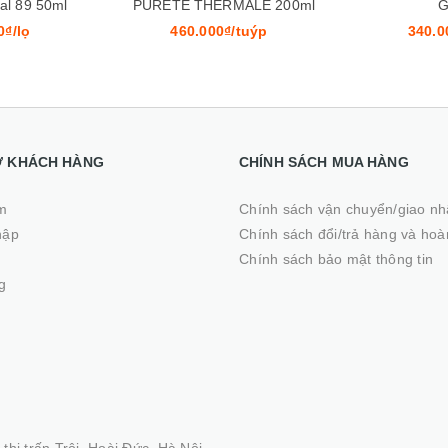
RMALE 200ml
Gàu
₫/tuýp
340.000₫/lọ
320.0
Ợ KHÁCH HÀNG
CHÍNH SÁCH MUA HÀNG
m
Chính sách vận chuyển/giao n
hập
Chính sách đổi/trả hàng và hoà
ý
Chính sách bảo mật thông tin
g