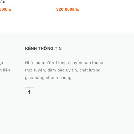
PHYTOSOLUTION
MỤN, GI
VICHY NO
00₫/lọ
410.000₫/tuýp
520
KÊNH THÔNG TIN
hận
Nhà thuốc Yến Trang chuyên bán thuốc
n tiền
trực tuyến, đảm bảo uy tín, chất lượng,
giao hàng nhanh chóng