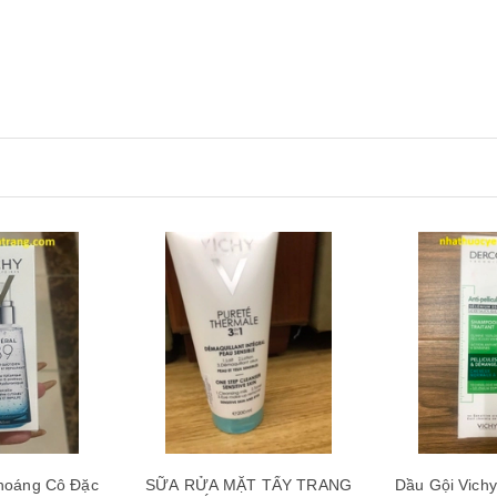
Xem nhanh
Mua hàng
Xem nhanh
Mua hàng
T TẨY TRANG
Dầu Gội Vichy Dercos Đặc Trị
Dầu Gội Vich