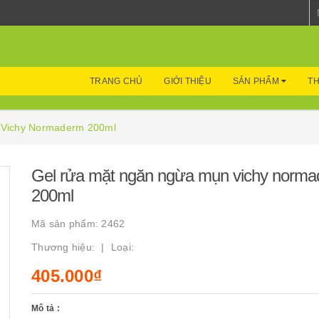
TRANG CHỦ
GIỚI THIỆU
SẢN PHẨM
TH
 Vichy Normaderm 200ml
Gel rửa mặt ngăn ngừa mụn vichy norm
200ml
Mã sản phẩm:
2462
Thương hiệu:
Loại:
405.000₫
Mô tả :