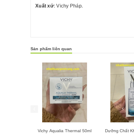
Xuất xứ
: Vichy Pháp.
Sản phẩm liên quan
Mua hàng
Mua hàng
Thermal 50ml
Dưỡng Chất Khoáng Cô Đặc
SỮA RỬA MẶ