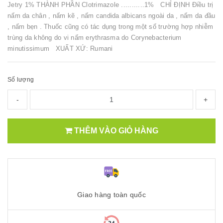
Jetry 1% THÀNH PHẦN Clotrimazole ...........1% CHỈ ĐỊNH Điều trị
nấm da chân , nấm kẽ , nấm candida albicans ngoài da , nấm da đầu
, nấm bẹn . Thuốc cũng có tác dụng trong một số trường hợp nhiễm
trùng da không do vi nấm erythrasma do Corynebacterium
minutissimum XUẤT XỨ: Rumani
Số lượng
-
+
THÊM VÀO GIỎ HÀNG
Giao hàng toàn quốc