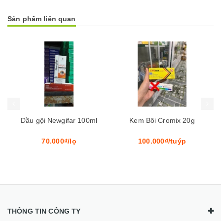
Sản phẩm liên quan
Mua hàng
Mua hàng
ml
Kem Bôi Cromix 20g
Tacrolimus 0.03%
100.000₫/tuýp
1₫/tuýp
THÔNG TIN CÔNG TY