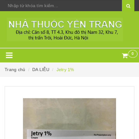
0
Trang chủ
DA LIỄU
Jetry 1%