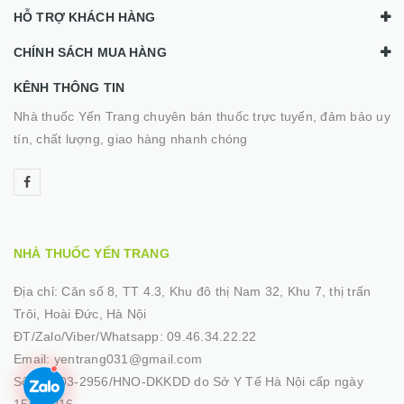
HỖ TRỢ KHÁCH HÀNG
CHÍNH SÁCH MUA HÀNG
KÊNH THÔNG TIN
Nhà thuốc Yến Trang chuyên bán thuốc trực tuyến, đảm bảo uy
tín, chất lượng, giao hàng nhanh chóng
NHÀ THUỐC YẾN TRANG
Địa chỉ:
Căn số 8, TT 4.3, Khu đô thị Nam 32, Khu 7, thị trấn
Trôi, Hoài Đức, Hà Nội
ĐT/Zalo/Viber/Whatsapp:
09.46.34.22.22
Email:
yentrang031@gmail.com
Số GP:
03-2956/HNO-DKKDD do Sở Y Tế Hà Nội cấp ngày