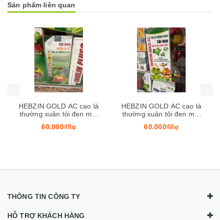
Sản phẩm liên quan
Mua hàng
Mua hàng
 lá
HEBZIN GOLD AC cao lá
Bổ Phổi TW28
mật
thường xuân tỏi đen mật
ong chanh đào
60.000₫/lọ
80.000₫/lọ
THÔNG TIN CÔNG TY
HỖ TRỢ KHÁCH HÀNG