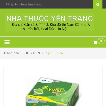
0
Trang chủ
HO - HEN
Kẹo Eugica