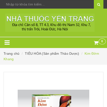
0
Trang chủ
TIÊU HÓA (Sản phẩm Thảo Dược)
Kim Đởm
Khang