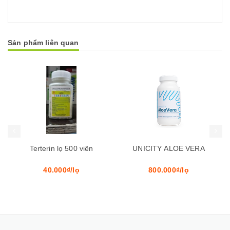
Sản phẩm liên quan
Mua hàng
Mua hàng
Mua
UNICITY ALOE VERA
Nhiệt Miệng Yên Bái
800.000₫/lọ
120.000₫/hộp