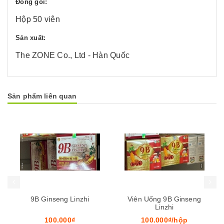
Đóng gói:
Hộp 50 viên
Sản xuất:
The ZONE Co., Ltd - Hàn Quốc
Sản phẩm liên quan
Mua hàng
Mua hàng
Mua
Viên Uống 9B Ginseng
B Complex
Linzhi
100.000₫/hộp
60.000₫/lọ