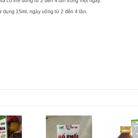
 và có thể uống từ 2 đến 4 lần trong một ngày.
 sử dụng 15ml, ngày uống từ 2 đến 4 lần.