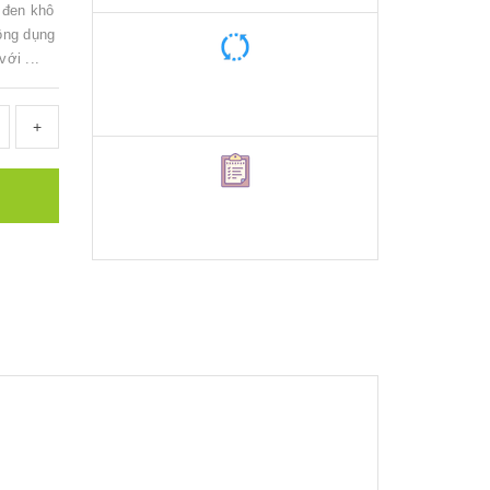
 đen khô
ông dụng
ới ...
+