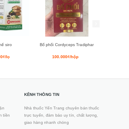
Xem nhanh
Mua hàng
Xem nhanh
yceps Tradiphar
Prospan Kinder 100ml
Siro H
0₫/hộp
260.000₫
85.0
KÊNH THÔNG TIN
hận
Nhà thuốc Yến Trang chuyên bán thuốc
n tiền
trực tuyến, đảm bảo uy tín, chất lượng,
giao hàng nhanh chóng