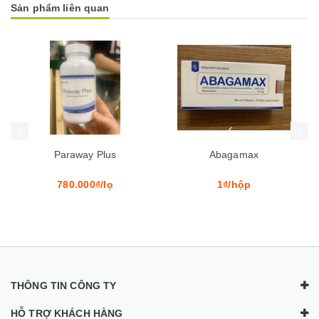
Sản phẩm liên quan
Mua hàng
Mua hàng
Mua
Abagamax
Heantos 4
1₫/hộp
1₫/hộp
THÔNG TIN CÔNG TY
HỖ TRỢ KHÁCH HÀNG