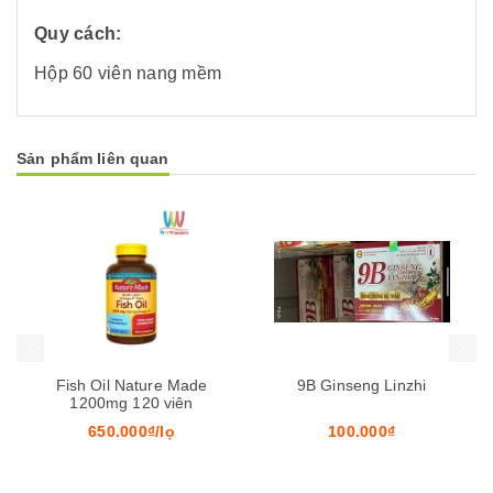
Quy cách:
Hộp 60 viên nang mềm
Sản phẩm liên quan
Mua hàng
Mua hàng
Mua
Fish Oil Nature Made
9B Ginseng Linzhi
1200mg 120 viên
650.000₫/lọ
100.000₫