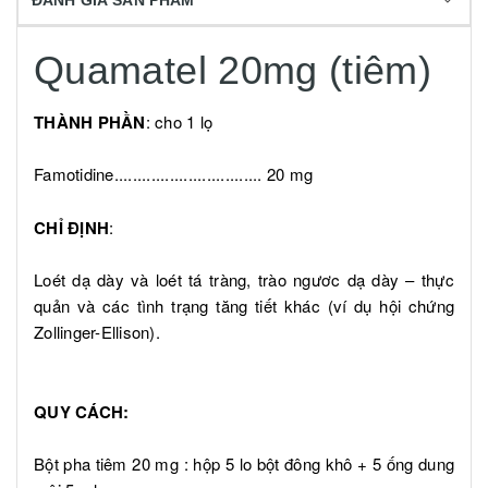
ĐÁNH GIÁ SẢN PHẨM
Quamatel 20mg (tiêm)
THÀNH PHẦN
: cho 1 lọ
Famotidine................................ 20 mg
CHỈ ĐỊNH
:
Loét dạ dày và loét tá tràng, trào ngươc dạ dày – thực
quản và các tình trạng tăng tiết khác (ví dụ hội chứng
Zollinger-Ellison).
QUY CÁCH:
Bột pha tiêm 20 mg : hộp 5 lo bột đông khô + 5 ống dung