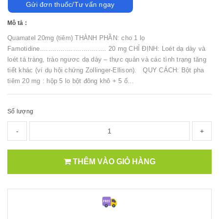
Gửi đơn thuốc/Tư vấn ngay
Mô tả :
Quamatel 20mg (tiêm) THÀNH PHẦN: cho 1 lọ
Famotidine................................ 20 mg CHỈ ĐỊNH: Loét dạ dày và
loét tá tràng, trào ngươc dạ dày – thực quản và các tình trạng tăng
tiết khác (ví dụ hội chứng Zollinger-Ellison). QUY CÁCH: Bột pha
tiêm 20 mg : hộp 5 lo bột đông khô + 5 ố...
Số lượng
-
+
THÊM VÀO GIỎ HÀNG