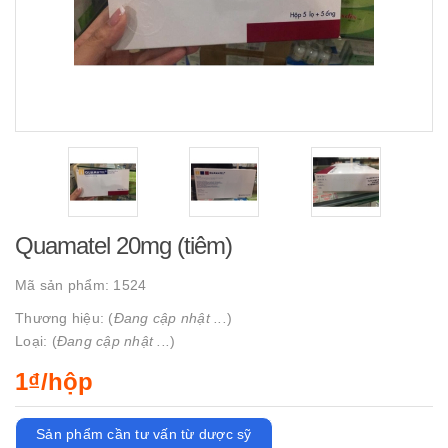
Quamatel 20mg (tiêm)
Mã sản phẩm:
1524
Thương hiệu: (
Đang cập nhật ...
)
Loại: (
Đang cập nhật ...
)
1₫/hộp
Sản phẩm cần tư vấn từ dược sỹ