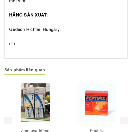
môi 5 ml.
HÃNG SẢN XUẤT
:
Gedeon Richter, Hungary
(T)
Sản phẩm liên quan
Mua hàng
Mua hàng
Mua
Peptifiz
Pomoli 9g