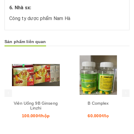
6. Nhà sx:
Công ty dược phẩm Nam Hà
Sản phẩm liên quan
Mua hàng
Mua hàng
Mua
Viên Uống 9B Ginseng
B Complex
Linzhi
100.000₫/hộp
60.000₫/lọ