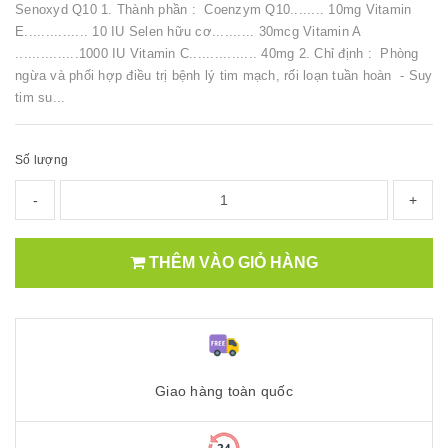
Senoxyd Q10 1. Thành phần : Coenzym Q10........ 10mg Vitamin
E............... 10 IU Selen hữu cơ.......... 30mcg Vitamin A
...............1000 IU Vitamin C................ 40mg 2. Chỉ định : Phòng
ngừa và phối hợp điều trị bệnh lý tim mạch, rối loạn tuần hoàn - Suy
tim su...
Số lượng
-
+
THÊM VÀO GIỎ HÀNG
Giao hàng toàn quốc