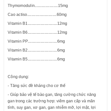
Thymomodulin......................15mg
Cao actiso............................60mg
Vitamin B1............................12mg
Vitamin B6............................12mg
Vitamin PP............................6mg
Vitamin B2............................6mg
Vitamin B5............................6mg
Công dụng:
- Tăng sức đề kháng cho cơ thể
- Giúp bảo vệ tế bào gan, tăng cường chức năng
gan trong các trường hợp: viêm gan cấp và mãn
tính, suy gan, xơ gan, gan nhiễm mỡ, lợi mật, lợi