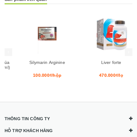
Mua hàng
Mua hàng
Mua
Silymarin Arginine
Liver forte
100.000₫/hộp
470.000₫/lọ
THÔNG TIN CÔNG TY
HỖ TRỢ KHÁCH HÀNG