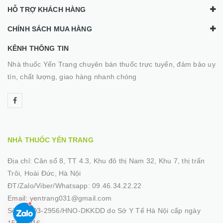
HỖ TRỢ KHÁCH HÀNG
CHÍNH SÁCH MUA HÀNG
KÊNH THÔNG TIN
Nhà thuốc Yến Trang chuyên bán thuốc trực tuyến, đảm bảo uy
tín, chất lượng, giao hàng nhanh chóng
NHÀ THUỐC YẾN TRANG
Địa chỉ:
Căn số 8, TT 4.3, Khu đô thị Nam 32, Khu 7, thị trấn
Trôi, Hoài Đức, Hà Nội
ĐT/Zalo/Viber/Whatsapp:
09.46.34.22.22
Email:
yentrang031@gmail.com
Số GP:
03-2956/HNO-DKKDD do Sở Y Tế Hà Nội cấp ngày