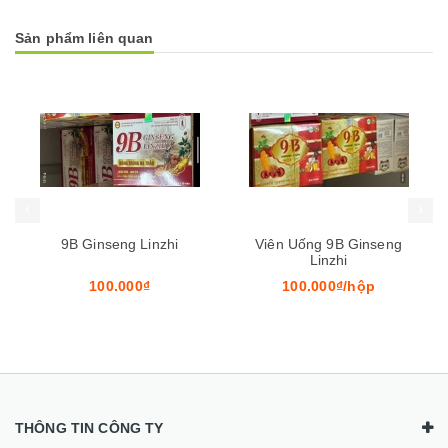
Sản phẩm liên quan
Mua hàng
Mua hàng
Mua
Viên Uống 9B Ginseng
B Complex
Linzhi
100.000₫/hộp
60.000₫/lọ
THÔNG TIN CÔNG TY