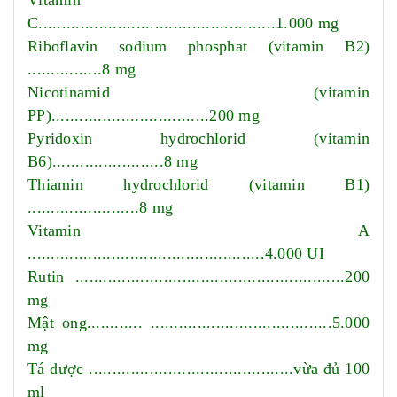
Vitamin
C...................................................1.000 mg
Riboflavin sodium phosphat (vitamin B
2
)
................8 mg
Nicotinamid (vitamin
PP)..................................200 mg
Pyridoxin hydrochlorid (vitamin
B
6
)........................8 mg
Thiamin hydrochlorid (vitamin B
1
)
........................8 mg
Vitamin A
...................................................4.000 UI
Rutin ..........................................................200
mg
Mật ong............ .......................................5.000
mg
Tá dược ............................................vừa đủ 100
ml