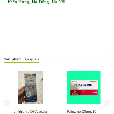
Kiến Hưng, Hà Đông, Hà Nội
Sản phẩm liên quan
Mua hàng
Mua hàng
Mua
children's DHA extra
Paluzine 20mg/10ml