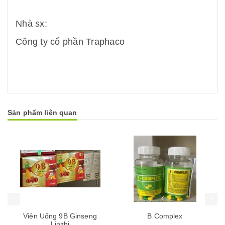
Nhà sx:
Công ty cổ phần Traphaco
Sản phẩm liên quan
Mua hàng
Mua hàng
Mua
Viên Uống 9B Ginseng
B Complex
Linzhi