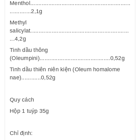
Menthol.............................................................
.............2,1g
Methyl
salicylat............................................................
...4,2g
Tinh dầu thông
(Oleumpini)...........................................0,52g
Tinh dầu thiên niên kiện (Oleum homalome
nae)............0,52g
Quy cách
Hộp 1 tuýp 35g
Chỉ định: