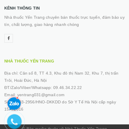
KÊNH THÔNG TIN
Nhà thuốc Yến Trang chuyên bán thuốc trực tuyến, đảm bảo uy
tín, chất lượng, giao hàng nhanh chóng
NHÀ THUỐC YẾN TRANG
Địa chỉ:
Căn số 8, TT 4.3, Khu đô thị Nam 32, Khu 7, thị trấn
Trôi, Hoài Đức, Hà Nội
ĐT/Zalo/Viber/Whatsapp:
09.46.34.22.22
Email:
yentrang031@gmail.com
Số GP:
03-2956/HNO-DKKDD do Sở Y Tế Hà Nội cấp ngày
15/4/2016
© Bản quyền thuộc về Nhà Thuốc Yến Trang