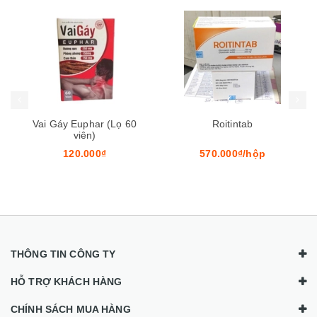
Mua hàng
Mua hàng
Mua
Vai Gáy Euphar (Lọ 60
Roitintab
viên)
120.000₫
570.000₫/hộp
THÔNG TIN CÔNG TY
HỖ TRỢ KHÁCH HÀNG
CHÍNH SÁCH MUA HÀNG