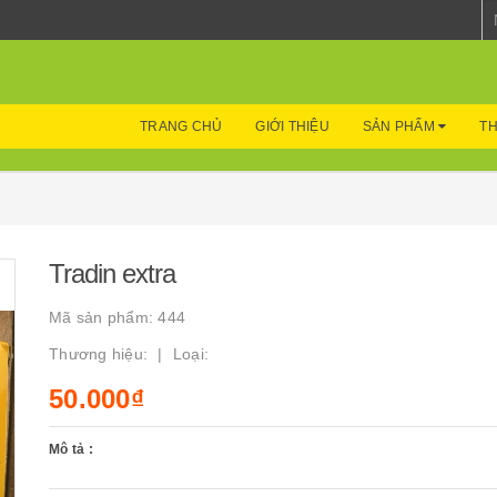
TRANG CHỦ
GIỚI THIỆU
SẢN PHẨM
TH
Tradin extra
Mã sản phẩm:
444
Thương hiệu:
Loại:
50.000₫
Mô tả :