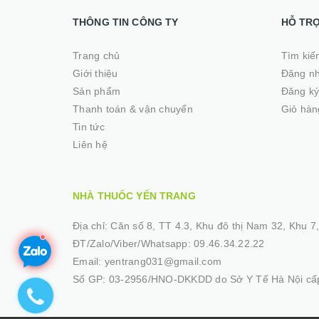
THÔNG TIN CÔNG TY
HỖ TR
Trang chủ
Tìm kiế
Giới thiệu
Đăng n
Sản phẩm
Đăng k
Thanh toán & vận chuyển
Giỏ hàn
Tin tức
Liên hệ
NHÀ THUỐC YẾN TRANG
Địa chỉ:
Căn số 8, TT 4.3, Khu đô thị Nam 32, Khu 7, 
ĐT/Zalo/Viber/Whatsapp:
09.46.34.22.22
Email:
yentrang031@gmail.com
Số GP:
03-2956/HNO-DKKDD do Sở Y Tế Hà Nội cấp