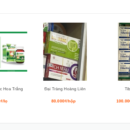
Xem nhanh
Mua hàng
Xem nhanh
Mua hàng
Hoàng Liên
Tibefer
Đại 
₫/hộp
100.000₫/hộp
70.00