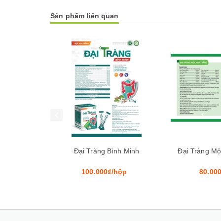
Sản phẩm liên quan
Mua hàng
Mua hàng
ình Minh
Đại Tràng Mộc Hoa Trắng
Đại Tràng 
/hộp
80.000₫/lọ
80.000