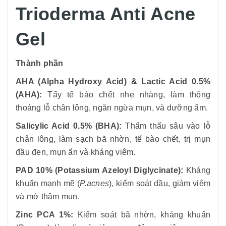
Trioderma Anti Acne
Gel
Thành phần
AHA (Alpha Hydroxy Acid) & Lactic Acid 0.5%
(AHA):
Tẩy tế bào chết nhẹ nhàng, làm thông
thoáng lỗ chân lông, ngăn ngừa mụn, và dưỡng ẩm.
Salicylic Acid 0.5% (BHA):
Thẩm thấu sâu vào lỗ
chân lông, làm sạch bã nhờn, tế bào chết, trị mụn
đầu đen, mụn ẩn và kháng viêm.
PAD 10% (Potassium Azeloyl Diglycinate):
Kháng
khuẩn mạnh mẽ (
P.acnes
), kiểm soát dầu, giảm viêm
và mờ thâm mụn.
Zinc PCA 1%:
Kiểm soát bã nhờn, kháng khuẩn