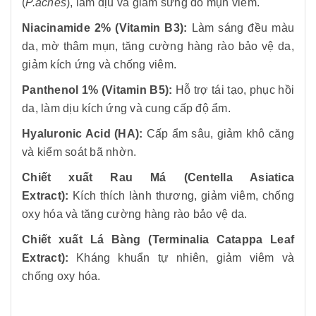
(
P.acnes
), làm dịu và giảm sưng đỏ mụn viêm.
Niacinamide 2% (Vitamin B3):
Làm sáng đều màu
da, mờ thâm mụn, tăng cường hàng rào bảo vệ da,
giảm kích ứng và chống viêm.
Panthenol 1% (Vitamin B5):
Hỗ trợ tái tạo, phục hồi
da, làm dịu kích ứng và cung cấp độ ẩm.
Hyaluronic Acid (HA):
Cấp ẩm sâu, giảm khô căng
và kiểm soát bã nhờn.
Chiết xuất Rau Má (Centella Asiatica
Extract):
Kích thích lành thương, giảm viêm, chống
oxy hóa và tăng cường hàng rào bảo vệ da.
Chiết xuất Lá Bàng (Terminalia Catappa Leaf
Extract):
Kháng khuẩn tự nhiên, giảm viêm và
chống oxy hóa.