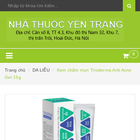
0
Trang chủ
DA LIỄU
Kem chấm mụn Trioderma Anti Acne
Gel 15g