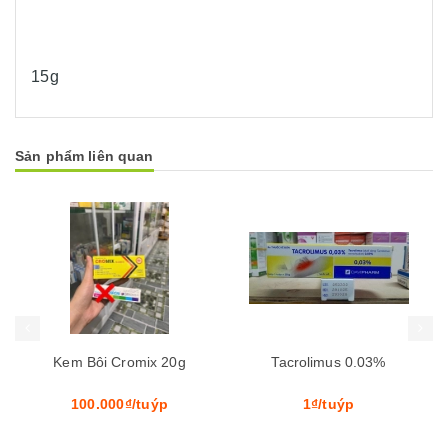
15g
Sản phẩm liên quan
Mua hàng
Mua hàng
Mua
Kem Bôi Cromix 20g
Tacrolimus 0.03%
100.000₫/tuýp
1₫/tuýp