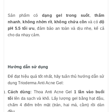
Sản phẩm có
dạng gel trong suốt
,
thấm
nhanh
,
không nhờn rít
,
không chứa cồn
và có
độ
pH 5.5 tối ưu
, đảm bảo an toàn và dịu nhẹ, kể cả
cho da nhạy cảm.
Hướng dẫn sử dụng
Để đạt hiệu quả tốt nhất, hãy tuân thủ hướng dẫn sử
dụng Trioderma Anti Acne Gel:
Cách dùng:
Thoa Anti Acne Gel
1 lần vào buổi
tối
lên da sạch và khô. Lấy lượng gel bằng hạt đậu,
chấm 4 điểm trên mặt (trán, hai má, cằm) rồi dàn
đều.