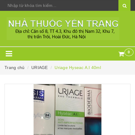
0
Trang chủ
URIAGE
Uriage Hyseac A.I 40ml