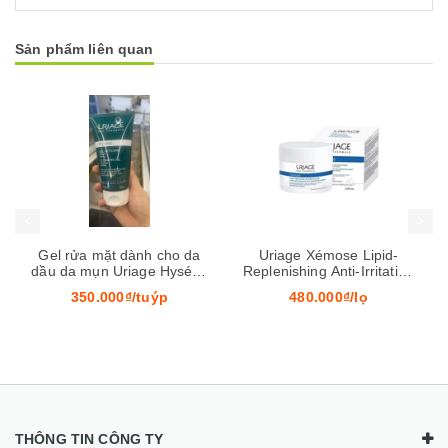
Sản phẩm liên quan
Mua hàng
Mua hàng
Mua
Gel rửa mặt dành cho da
Uriage Xémose Lipid-
dầu da mụn Uriage Hyséac
Replenishing Anti-Irritation
Gel Nettoyant (150ml)
Cerat
350.000₫/tuýp
480.000₫/lọ
THÔNG TIN CÔNG TY