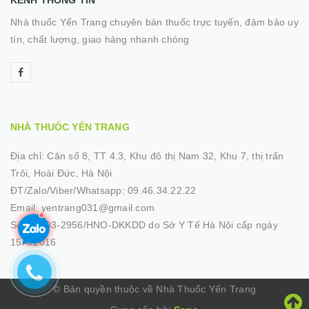
KÊNH THÔNG TIN
Nhà thuốc Yến Trang chuyên bán thuốc trực tuyến, đảm bảo uy
tín, chất lượng, giao hàng nhanh chóng
NHÀ THUỐC YẾN TRANG
Địa chỉ:
Căn số 8, TT 4.3, Khu đô thị Nam 32, Khu 7, thị trấn
Trôi, Hoài Đức, Hà Nội
ĐT/Zalo/Viber/Whatsapp:
09.46.34.22.22
Email:
yentrang031@gmail.com
Số GP:
03-2956/HNO-DKKDD do Sở Y Tế Hà Nội cấp ngày
15/4/2016
© Bản quyền thuộc về Nhà Thuốc Yến Trang