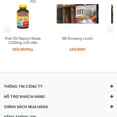
Mua hàng
Mua hàng
Mua
9B Ginseng Linzhi
Viên Uống 9B Ginseng
Linzhi
100.000₫
100.000₫/hộp
THÔNG TIN CÔNG TY
HỖ TRỢ KHÁCH HÀNG
CHÍNH SÁCH MUA HÀNG