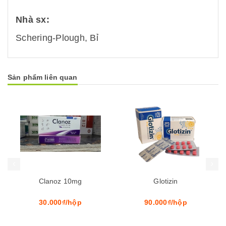
Nhà sx:
Schering-Plough, Bỉ
Sản phẩm liên quan
Mua hàng
Mua hàng
Mua
Clanoz 10mg
Glotizin
30.000₫/hộp
90.000₫/hộp