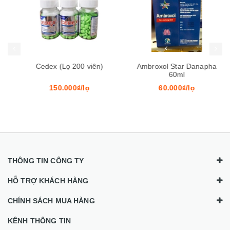
Mua hàng
Mua hàng
Mua
Cedex (Lọ 200 viên)
Ambroxol Star Danapha
60ml
150.000₫/lọ
60.000₫/lọ
THÔNG TIN CÔNG TY
HỖ TRỢ KHÁCH HÀNG
CHÍNH SÁCH MUA HÀNG
KÊNH THÔNG TIN