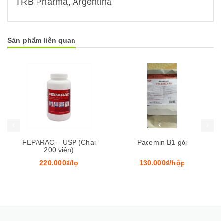
TRB Pharma, Argentina
Sản phẩm liên quan
Mua hàng
Mua hàng
Mua
FEPARAC – USP (Chai
Pacemin B1 gói
200 viên)
220.000₫/lọ
130.000₫/hộp