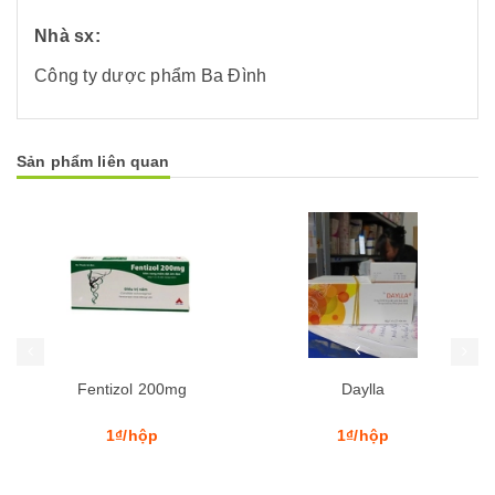
Nhà sx:
Công ty dược phẩm Ba Đình
Sản phẩm liên quan
Mua hàng
Mua hàng
Mua
Fentizol 200mg
Daylla
1₫/hộp
1₫/hộp