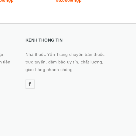
0₫/hộp
80.000₫/hộp
130.0
KÊNH THÔNG TIN
hận
Nhà thuốc Yến Trang chuyên bán thuốc
n tiền
trực tuyến, đảm bảo uy tín, chất lượng,
giao hàng nhanh chóng