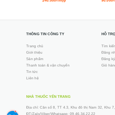
240.000₫/hộp
90.000₫
THÔNG TIN CÔNG TY
HỖ TR
Trang chủ
Tìm kiế
Giới thiệu
Đăng n
Sản phẩm
Đăng k
Thanh toán & vận chuyển
Giỏ hàn
Tin tức
Liên hệ
NHÀ THUỐC YẾN TRANG
Địa chỉ:
Căn số 8, TT 4.3, Khu đô thị Nam 32, Khu 7, 
ĐT/Zalo/Viber/Whatsapp:
09.46.34.22.22