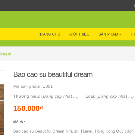
TRANG CHỦ
GIỚI THIỆU
SẢN PHẨM
TH
 Dream
Bao cao su beautiful dream
Mã sản phẩm:
1851
Thương hiệu: (
Đang cập nhật ...
)
Loại: (
Đang cập nhật ...
)
150.000₫
Mô tả :
Bao cao su Beautiful Dream Nhà sx: Hualei, Hồng Kông Quy cách