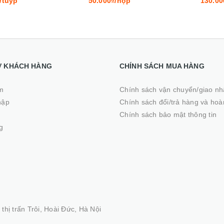
/tuýp
50.000₫/hộp
130.00
Ợ KHÁCH HÀNG
CHÍNH SÁCH MUA HÀNG
m
Chính sách vận chuyển/giao n
hập
Chính sách đổi/trả hàng và hoà
ý
Chính sách bảo mật thông tin
g
thị trấn Trôi, Hoài Đức, Hà Nội