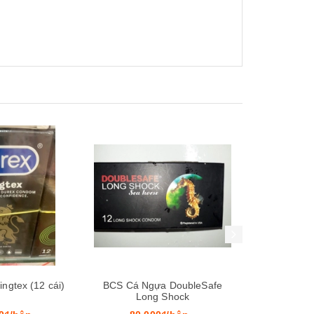
Xem nhanh
Mua hàng
Xem nhanh
Mua hàng
ngtex (12 cái)
BCS Cá Ngựa DoubleSafe
Bao Cao S
Long Shock