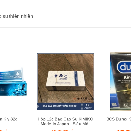
o su thiên nhiên
Mua hàng
Xem nhanh
Mua hàng
ơn Kly 82g
Hộp 12c Bao Cao Su KIMIKO
BCS Durex Ki
- Made In Japan - Siêu Mỏng
Không Mùi