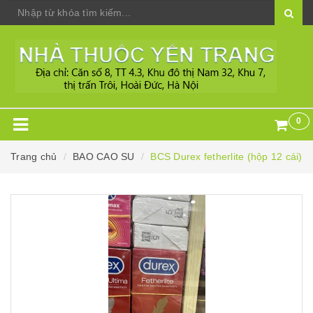
0
Trang chủ
BAO CAO SU
BCS Durex fetherlite (hộp 12 cái)