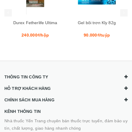
rex Fetherlife Ultima
Gel bôi trơn Kly 82g
Hộp 1
KIMIKO -
Siêu 
240.000₫/hộp
90.000₫/tuýp
5
THÔNG TIN CÔNG TY
HỖ TRỢ KHÁCH HÀNG
CHÍNH SÁCH MUA HÀNG
KÊNH THÔNG TIN
Nhà thuốc Yến Trang chuyên bán thuốc trực tuyến, đảm bảo uy
tín, chất lượng, giao hàng nhanh chóng