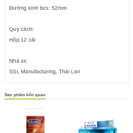
Đường kính bcs: 52mm
Quy cách:
Hộp 12 cái
Nhà sx:
SSL Manufacturing, Thái Lan
Sản phẩm liên quan
g
Mua hàng
Mua hàng