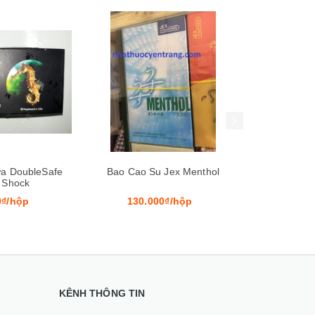
Xem nhanh
Mua hàng
Xem nhanh
a DoubleSafe
Bao Cao Su Jex Menthol
Gel Bôi T
 Shock
Massa
0₫/hộp
130.000₫/hộp
260.
KÊNH THÔNG TIN