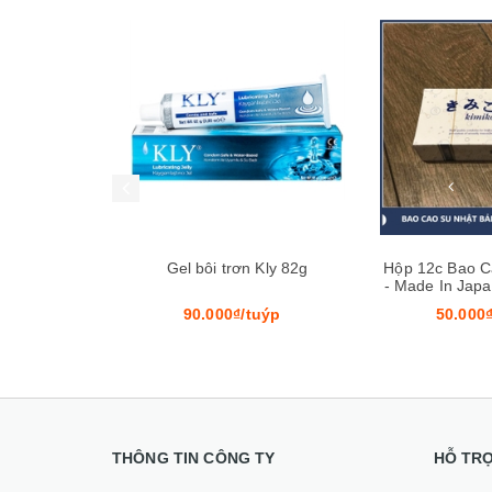
Mua hàng
Mua hàng
ife Ultima
Gel bôi trơn Kly 82g
Hộp 12c Bao C
- Made In Japa
Không
/hộp
90.000₫/tuýp
50.000
THÔNG TIN CÔNG TY
HỖ TR