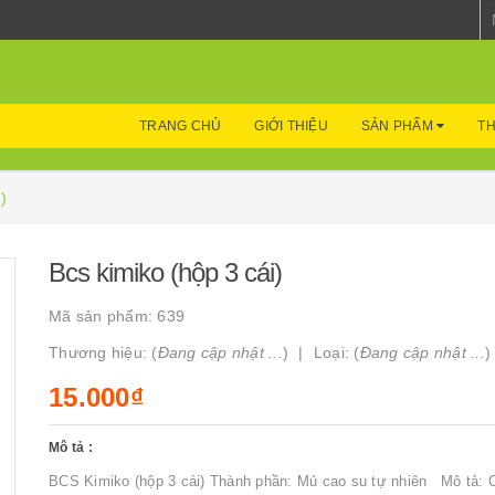
TRANG CHỦ
GIỚI THIỆU
SẢN PHẨM
TH
)
Bcs kimiko (hộp 3 cái)
Mã sản phẩm:
639
Thương hiệu: (
Đang cập nhật ...
)
Loại: (
Đang cập nhật ...
)
15.000₫
Mô tả :
BCS Kimiko (hộp 3 cái) Thành phần: Mủ cao su tự nhiên Mô tả: C