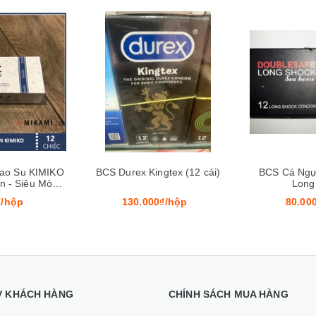
Xem nhanh
Mua hàng
Xem nhanh
Mua hàng
ao Su KIMIKO
BCS Durex Kingtex (12 cái)
BCS Cá Ngự
n - Siêu Mỏng
Long
 Mùi
₫/hộp
130.000₫/hộp
80.00
Ợ KHÁCH HÀNG
CHÍNH SÁCH MUA HÀNG