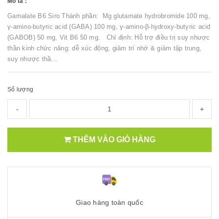
Mô tả :
Gamalate B6 Siro Thành phần: Mg glutamate hydrobromide 100 mg,
γ-amino-butyric acid (GABA) 100 mg, γ-amino-β-hydroxy-butyric acid
(GABOB) 50 mg, Vit B6 50 mg. Chỉ định: Hỗ trợ điều trị suy nhược
thần kinh chức năng: dễ xúc động, giảm trí nhớ & giảm tập trung,
suy nhược thầ...
Số lượng
-
+
THÊM VÀO GIỎ HÀNG
Giao hàng toàn quốc