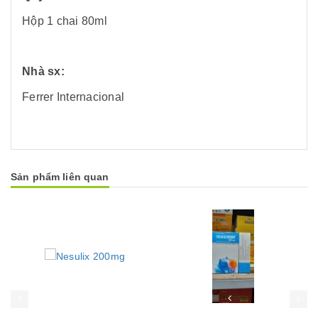
Hộp 1 chai 80ml
Nhà sx:
Ferrer Internacional
Sản phẩm liên quan
Mua hàng
Mua hàng
Mua