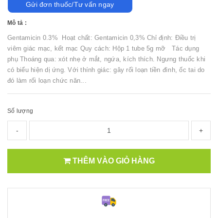
Gửi đơn thuốc/Tư vấn ngay
Mô tả :
Gentamicin 0.3% Hoạt chất: Gentamicin 0,3% Chỉ định: Điều trị
viêm giác mạc, kết mạc Quy cách: Hộp 1 tube 5g mỡ Tác dụng
phụ Thoáng qua: xót nhẹ ở mắt, ngứa, kích thích. Ngưng thuốc khi
có biểu hiện dị ứng. Với thính giác: gây rối loạn tiền đình, ốc tai do
đó làm rối loạn chức năn...
Số lượng
-
+
THÊM VÀO GIỎ HÀNG