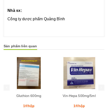
Nhà sx:
Công ty dược phẩm Quảng Bình
Sản phẩm liên quan
Mua hàng
Mua hàng
Mua
Gluthion 600mg
Vin-Hepa 500mg/5ml
1₫/hộp
1₫/hộp