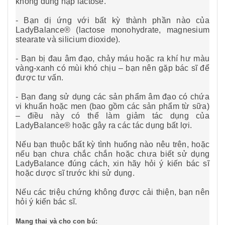
không dung nạp lactose.
- Bạn dị ứng với bất kỳ thành phần nào của
LadyBalance® (lactose monohydrate, magnesium
stearate và silicium dioxide).
- Bạn bị đau âm đạo, chảy máu hoặc ra khí hư màu
vàng-xanh có mùi khó chịu – bạn nên gặp bác sĩ để
được tư vấn.
- Bạn đang sử dụng các sản phẩm âm đạo có chứa
vi khuẩn hoặc men (bao gồm các sản phẩm từ sữa)
– điều này có thể làm giảm tác dụng của
LadyBalance® hoặc gây ra các tác dụng bất lợi.
Nếu bạn thuộc bất kỳ tình huống nào nêu trên, hoặc
nếu bạn chưa chắc chắn hoặc chưa biết sử dụng
LadyBalance đúng cách, xin hãy hỏi ý kiến bác sĩ
hoặc dược sĩ trước khi sử dụng.
Nếu các triệu chứng không được cải thiện, bạn nên
hỏi ý kiến bác sĩ.
Mang thai và cho con bú: