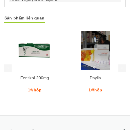
Sản phẩm liên quan
Mua hàng
Mua hàng
Mua
Fentizol 200mg
Daylla
1₫/hộp
1₫/hộp