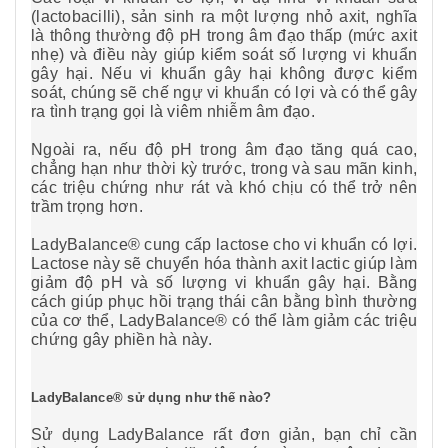
(lactobacilli), sản sinh ra một lượng nhỏ axit, nghĩa
là thông thường độ pH trong âm đạo thấp (mức axit
nhẹ) và điều này giúp kiểm soát số lượng vi khuẩn
gây hại. Nếu vi khuẩn gây hại không được kiểm
soát, chúng sẽ chế ngự vi khuẩn có lợi và có thể gây
ra tình trạng gọi là viêm nhiễm âm đạo.
Ngoài ra, nếu độ pH trong âm đạo tăng quá cao,
chẳng hạn như thời kỳ trước, trong và sau mãn kinh,
các triệu chứng như rát và khó chịu có thể trở nên
trầm trọng hơn.
LadyBalance® cung cấp lactose cho vi khuẩn có lợi.
Lactose này sẽ chuyển hóa thành axit lactic giúp làm
giảm độ pH và số lượng vi khuẩn gây hại. Bằng
cách giúp phục hồi trạng thái cân bằng bình thường
của cơ thể, LadyBalance® có thể làm giảm các triệu
chứng gây phiền hà này.
LadyBalance® sử dụng như thế nào?
Sử dụng LadyBalance rất đơn giản, bạn chỉ cần