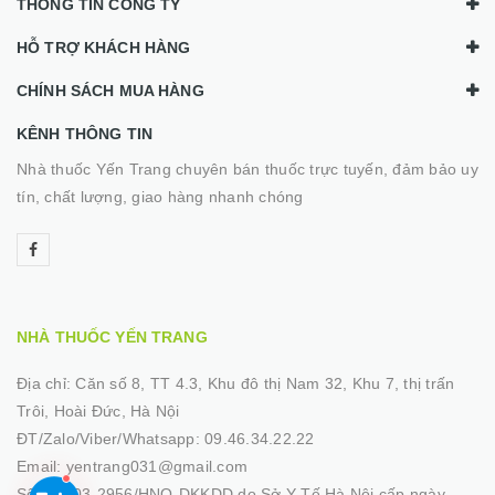
THÔNG TIN CÔNG TY
HỖ TRỢ KHÁCH HÀNG
CHÍNH SÁCH MUA HÀNG
KÊNH THÔNG TIN
Nhà thuốc Yến Trang chuyên bán thuốc trực tuyến, đảm bảo uy
tín, chất lượng, giao hàng nhanh chóng
NHÀ THUỐC YẾN TRANG
Địa chỉ:
Căn số 8, TT 4.3, Khu đô thị Nam 32, Khu 7, thị trấn
Trôi, Hoài Đức, Hà Nội
ĐT/Zalo/Viber/Whatsapp:
09.46.34.22.22
Email:
yentrang031@gmail.com
Số GP:
03-2956/HNO-DKKDD do Sở Y Tế Hà Nội cấp ngày