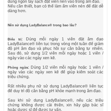
dùng ngón tay sạch đặt viên nén vào trong âm đạo.
Nếu cần thiết, bạn có thể làm ẩm viên nén để đặt dễ
dàng hơn.
Nên sử dụng LadyBalance® trong bao lâu?
: Dùng mỗi ngày 1 viên đặt âm đạo
Điểu trị
LadyBalance® liên tục trong vòng một tuần để giảm
độ pH âm đạo và phục hồi sự cân bằng tự nhiên.
Sau đó, sử dụng 1/2 viên mỗi ngày hoặc 1 viên /
ngày vào các ngày xen kẽ.
: Dùng 1/2 viên mỗi ngày hoặc 1 viên /
Phòng ngừa
ngày vào các ngày xen kẽ để giúp kiểm soát các
triệu chứng.
Rất nhiều phụ nữ sử dụng LadyBalance® liên tục
để duy trì độ cân bằng pH khỏe mạnh trong âm đạo.
Sau khi sử dụng LadyBalance®, nếu các triệu
chứng không được cải thiện, xin hãy gặp bác sĩ
hoặc dược sĩ để được tư vấn.