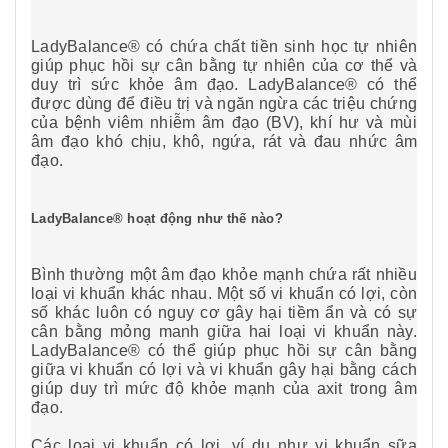
LadyBalance® có chứa chất tiền sinh học tự nhiên
giúp phục hồi sự cân bằng tự nhiên của cơ thể và
duy trì sức khỏe âm đạo. LadyBalance® có thể
được dùng để điều trị và ngăn ngừa các triệu chứng
của bệnh viêm nhiễm âm đạo (BV), khí hư và mùi
âm đạo khó chịu, khô, ngứa, rát và đau nhức âm
đạo.
LadyBalance® hoạt động như thế nào?
Bình thường một âm đạo khỏe mạnh chứa rất nhiều
loại vi khuẩn khác nhau. Một số vi khuẩn có lợi, còn
số khác luôn có nguy cơ gây hại tiềm ẩn và có sự
cân bằng mỏng manh giữa hai loại vi khuẩn này.
LadyBalance® có thể giúp phục hồi sự cân bằng
giữa vi khuẩn có lợi và vi khuẩn gây hại bằng cách
giúp duy trì mức độ khỏe mạnh của axit trong âm
đạo.
Các loại vi khuẩn có lợi, ví dụ như vi khuẩn sữa