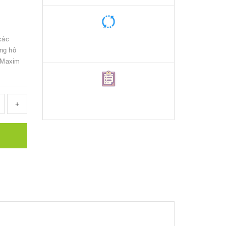
các
ng hô
 Maxim
+