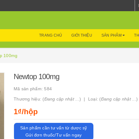
TRANG CHỦ
GIỚI THIỆU
SẢN PHẨM
TH
p 100mg
Newtop 100mg
Mã sản phẩm:
584
Thương hiệu: (
Đang cập nhật ...
)
Loại: (
Đang cập nhật ...
)
1₫/hộp
Sản phẩm cần tư vấn từ dược sỹ
Gửi đơn thuốc/Tư vấn ngay