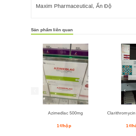
Maxim Pharmaceutical, Ấn Độ
Sản phẩm liên quan
Mua hàng
Mua hàng
 500mg
Clarithromycin Stella 250mg
Mediver
p
1₫/hộp
1₫/h