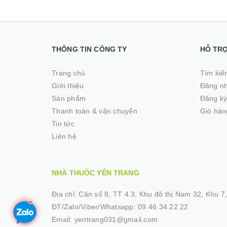
THÔNG TIN CÔNG TY
HỖ TR
Trang chủ
Tìm kiế
Giới thiệu
Đăng n
Sản phẩm
Đăng k
Thanh toán & vận chuyển
Giỏ hàn
Tin tức
Liên hệ
NHÀ THUỐC YẾN TRANG
Địa chỉ:
Căn số 8, TT 4.3, Khu đô thị Nam 32, Khu 7, 
ĐT/Zalo/Viber/Whatsapp:
09.46.34.22.22
Email:
yentrang031@gmail.com