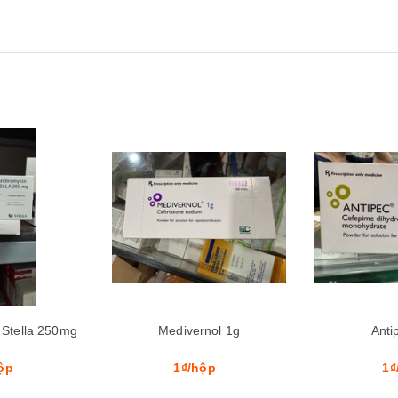
Xem nhanh
Mua hàng
Xem nhanh
Mua hàng
nol 1g
Antipec 1g
Claba
ộp
1₫/lọ
1₫/