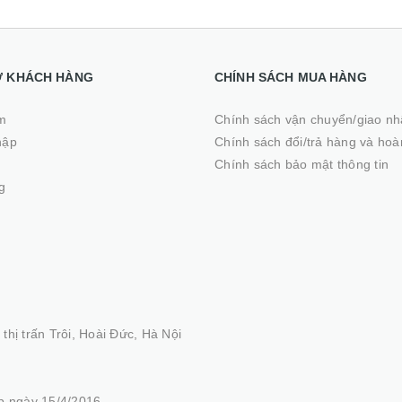
Ợ KHÁCH HÀNG
CHÍNH SÁCH MUA HÀNG
m
Chính sách vận chuyển/giao n
hập
Chính sách đổi/trả hàng và hoà
ý
Chính sách bảo mật thông tin
g
thị trấn Trôi, Hoài Đức, Hà Nội
 ngày 15/4/2016