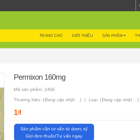
TRANG CHỦ
GIỚI THIỆU
SẢN PHẨM
TH
Permixon 160mg
Mã sản phẩm:
2456
Thương hiệu: (
Đang cập nhật ...
)
Loại: (
Đang cập nhật ...
)
1₫
Sản phẩm cần tư vấn từ dược sỹ
Gửi đơn thuốc/Tư vấn ngay