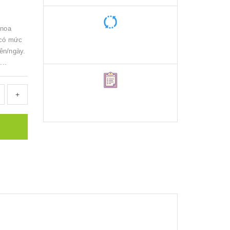
enoa
 có mức
iên/ngày.
..
+