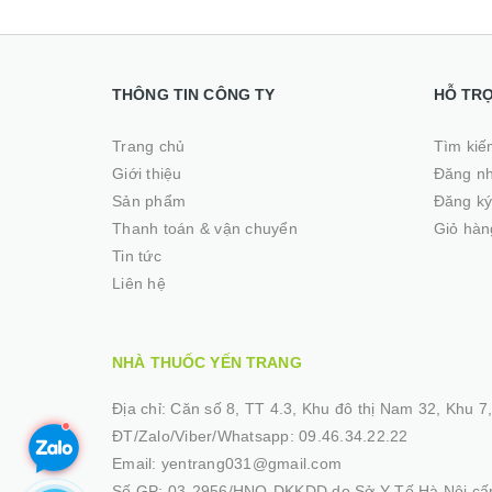
THÔNG TIN CÔNG TY
HỖ TR
Trang chủ
Tìm kiế
Giới thiệu
Đăng n
Sản phẩm
Đăng k
Thanh toán & vận chuyển
Giỏ hàn
Tin tức
Liên hệ
NHÀ THUỐC YẾN TRANG
Địa chỉ:
Căn số 8, TT 4.3, Khu đô thị Nam 32, Khu 7, 
ĐT/Zalo/Viber/Whatsapp:
09.46.34.22.22
Email:
yentrang031@gmail.com
Số GP:
03-2956/HNO-DKKDD do Sở Y Tế Hà Nội cấp