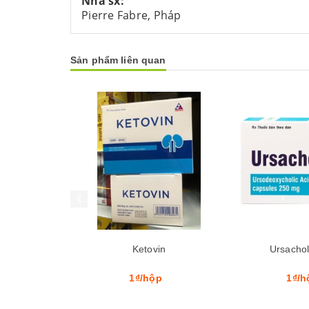
Nhà sx:
Pierre Fabre, Pháp
Sản phẩm liên quan
Mua hàng
Mua hàng
Ketovin
Ursacho
1₫/hộp
1₫/h