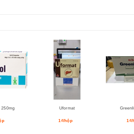
Mua hàng
Xem nhanh
Mua hàng
l 250mg
Uformat
Greenl
ộp
1₫/hộp
1₫/