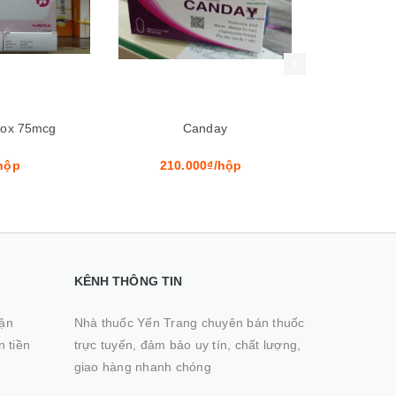
Xem nhanh
Mua hàng
Xem nhanh
nday
Gynevag Plus
Me
0₫/hộp
360.000₫/hộp
1₫
KÊNH THÔNG TIN
hận
Nhà thuốc Yến Trang chuyên bán thuốc
n tiền
trực tuyến, đảm bảo uy tín, chất lượng,
giao hàng nhanh chóng