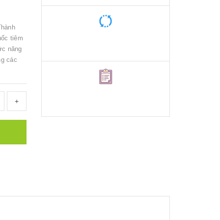
Thành
uốc tiêm
ức năng
ng các
+