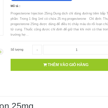
Mô tả :
Progesterone Injection 25mg Dung dịch chỉ dùng đường tiêm bắp 
phần: Trong 1 ống 1ml có chứa 25 mg progesterone Chỉ định: Th
progesterone 25mg được dùng để điều trị chảy máu do rối loạn ch
tử cung. Thuốc cũng được chỉ định để giữ thai khi mới có thai tro
trường hợ...
-
Số lượng
THÊM VÀO GIỎ HÀNG
tion 25mg