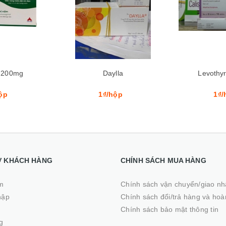
Xem nhanh
Mua hàng
Xem nhanh
Mua hàng
lla
Levothyrox 75mcg
Ca
ộp
1₫/hộp
210.00
Ợ KHÁCH HÀNG
CHÍNH SÁCH MUA HÀNG
m
Chính sách vận chuyển/giao n
hập
Chính sách đổi/trả hàng và hoà
ý
Chính sách bảo mật thông tin
g