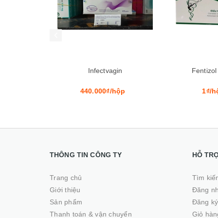
Mua hàng
Mua hàng
agin
Fentizol 200mg
Day
/hộp
1₫/hộp
1₫/h
THÔNG TIN CÔNG TY
HỖ TR
Trang chủ
Tìm kiế
Giới thiệu
Đăng n
Sản phẩm
Đăng k
Thanh toán & vận chuyển
Giỏ hàn