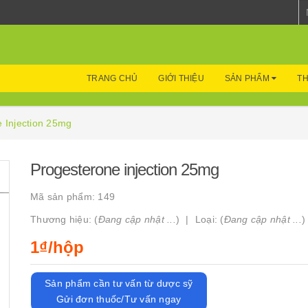
TRANG CHỦ
GIỚI THIỆU
SẢN PHẨM
TH
 Injection 25mg
Progesterone injection 25mg
Mã sản phẩm:
149
Thương hiệu: (
Đang cập nhật ...
)
Loại: (
Đang cập nhật ...
)
1₫/hộp
Sản phẩm cần tư vấn từ dược sỹ
Gửi đơn thuốc/Tư vấn ngay