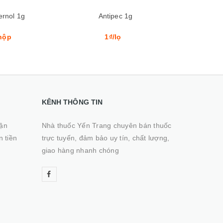
pec 1g
Clabact 500mg
Ofia
/lọ
1₫/hộp
1₫
KÊNH THÔNG TIN
hận
Nhà thuốc Yến Trang chuyên bán thuốc
n tiền
trực tuyến, đảm bảo uy tín, chất lượng,
giao hàng nhanh chóng