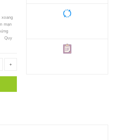
m xoang
ản mạn
hứng
ềm Quy
+