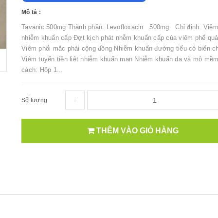
Mô tả :
Tavanic 500mg Thành phần: Levofloxacin 500mg Chỉ định: Viê
nhiễm khuẩn cấp Đợt kịch phát nhễm khuẩn cấp của viêm phế qu
Viêm phổi mắc phải cộng đồng Nhiễm khuẩn đường tiểu có biến c
Viêm tuyến tiền liệt nhiễm khuẩn mạn Nhiễm khuẩn da và mô m
cách: Hộp 1...
-
Số lượng
THÊM VÀO GIỎ HÀNG