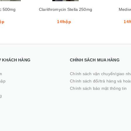
 Stella 250mg
Medivernol 1g
Anti
ộp
1₫/hộp
1₫
Ợ KHÁCH HÀNG
CHÍNH SÁCH MUA HÀNG
m
Chính sách vận chuyển/giao n
hập
Chính sách đổi/trả hàng và hoà
ý
Chính sách bảo mật thông tin
g