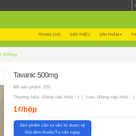
TRANG CHỦ
GIỚI THIỆU
SẢN PHẨM
TH
ic 500mg
Tavanic 500mg
Mã sản phẩm:
255
Thương hiệu: (
Đang cập nhật ...
)
Loại: (
Đang cập nhật ...
)
1₫/hộp
Sản phẩm cần tư vấn từ dược sỹ
Gửi đơn thuốc/Tư vấn ngay