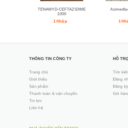
FTAZIDIME
Azimedlac 500mg
Clarithromycin
0
p
1₫/hộp
1₫/h
THÔNG TIN CÔNG TY
HỖ TR
Trang chủ
Tìm kiế
Giới thiệu
Đăng n
Sản phẩm
Đăng k
Thanh toán & vận chuyển
Giỏ hàn
Tin tức
Liên hệ