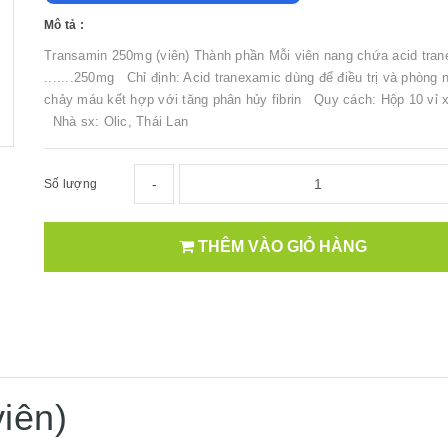
Mô tả :
Transamin 250mg (viên) Thành phần Mỗi viên nang chứa acid tra
.......250mg Chỉ định: Acid tranexamic dùng để điều trị và phòng 
chảy máu kết hợp với tăng phân hủy fibrin Quy cách: Hộp 10 vỉ x
Nhà sx: Olic, Thái Lan
-
Số lượng
THÊM VÀO GIỎ HÀNG
iên)