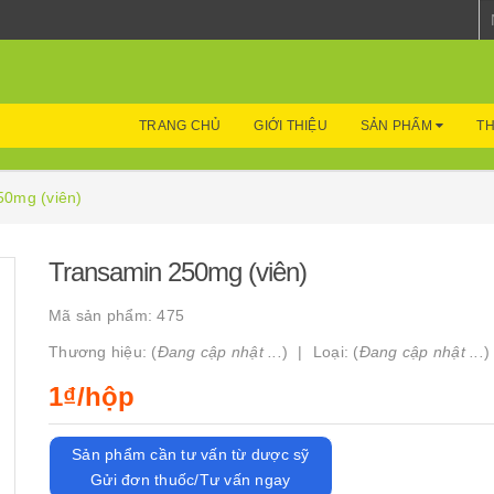
TRANG CHỦ
GIỚI THIỆU
SẢN PHẨM
TH
50mg (viên)
Transamin 250mg (viên)
Mã sản phẩm:
475
Thương hiệu: (
Đang cập nhật ...
)
Loại: (
Đang cập nhật ...
)
1₫/hộp
Sản phẩm cần tư vấn từ dược sỹ
Gửi đơn thuốc/Tư vấn ngay