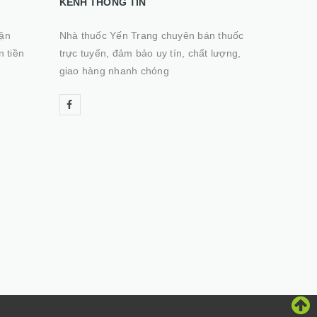
KÊNH THÔNG TIN
hận
Nhà thuốc Yến Trang chuyên bán thuốc
n tiền
trực tuyến, đảm bảo uy tín, chất lượng,
giao hàng nhanh chóng