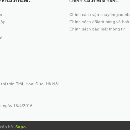
Ợ KHÁCH HÀNG
CHÍNH SÁCH MUA HÀNG
m
Chính sách vận chuyển/giao n
hập
Chính sách đổi/trả hàng và hoà
ý
Chính sách bảo mật thông tin
g
thị trấn Trôi, Hoài Đức, Hà Nội
 ngày 15/4/2016
cấp bởi
Sapo