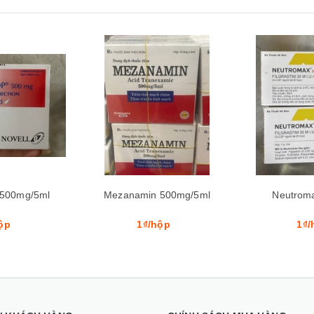
Xem nhanh
Mua hàng
Xem nhanh
Mua hàng
500mg/5ml
Neutromax 300mcg
Relipor
ộp
1₫/hộp
1₫/