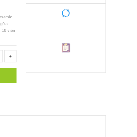
nexamic
ngừa
 10 viên
+