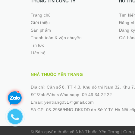
THÔNG TIN CÔNG TY
HỖ TR
Trang chủ
Tìm kiế
Giới thiệu
Đăng n
Sản phẩm
Đăng k
Thanh toán & vận chuyển
Giỏ hàn
Tin tức
Liên hệ
NHÀ THUỐC YẾN TRANG
Địa chỉ:
Căn số 8, TT 4.3, Khu đô thị Nam 32, Khu 7, 
ĐT/Zalo/Viber/Whatsapp:
09.46.34.22.22
Email:
yentrang031@gmail.com
Số GP:
03-2956/HNO-DKKDD do Sở Y Tế Hà Nội cấp
© Bản quyền thuộc về Nhà Thuốc Yến Trang
|
Cung 