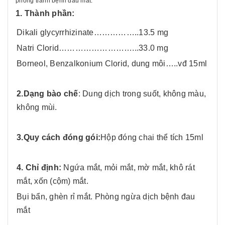
phòng tránh bệnh đau mắt.
1. Thành phần:
Dikali glycyrrhizinate……………..13.5 mg
Natri Clorid………………………...33.0 mg
Borneol, Benzalkonium Clorid, dung môi…..vđ 15ml
2.Dạng bào chế
: Dung dịch trong suốt, không màu,
không mùi.
3.Quy cách đóng gói:
Hộp đóng chai thể tích 15ml
4. Chỉ định:
Ngứa mắt, mỏi mắt, mờ mắt, khô rát
mắt, xốn (cộm) mắt.
Bụi bẩn, ghèn rỉ mắt. Phòng ngừa dịch bệnh đau
mắt