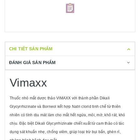
CHI TIẾT SẢN PHẨM
ĐÁNH GIÁ SẢN PHẨM
Vimaxx
Thuốc nhỏ mắt dược thảo VIMAXX với thành phần Dikali
Glycyrrhizinate và Borneol kết hợp Natri clorid tinh chế từ thiên
nhiên có tính dịu mát làm cho mắt hết ngứa, mỏi, mờ, khô rát, khó
chịu. Đặc biệt Dikali Glycyrrhizinate chiết xuất từ cam thảo có tác
dụng sát khuẩn nhẹ, chống viêm, giúp loại trừ bụi bẩn, ghèn rỉ,