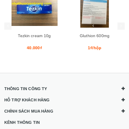
Mua hàng
Mua hàng
Mua
Tezkin cream 10g
Gluthion 600mg
40.000₫
1₫/hộp
THÔNG TIN CÔNG TY
HỖ TRỢ KHÁCH HÀNG
CHÍNH SÁCH MUA HÀNG
KÊNH THÔNG TIN